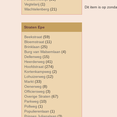
Vegtelarij
(1)
Dit item is op zond
Wachtelenberg
(21)
Straten Epe
Beekstraat
(59)
Bloemstraat
(11)
Brinklaan
(25)
Burg van Walsemlaan
(4)
Dellenweg
(15)
Heerderweg
(41)
Hoofdstraat
(274)
Kortenkampweg
(2)
Lohuizerweg
(12)
Markt
(33)
Oenerweg
(8)
Officiersweg
(3)
Overige Straten
(67)
Parkweg
(10)
Pollweg
(1)
Populierenlaan
(1)
Prinses Julianalaan
(3)