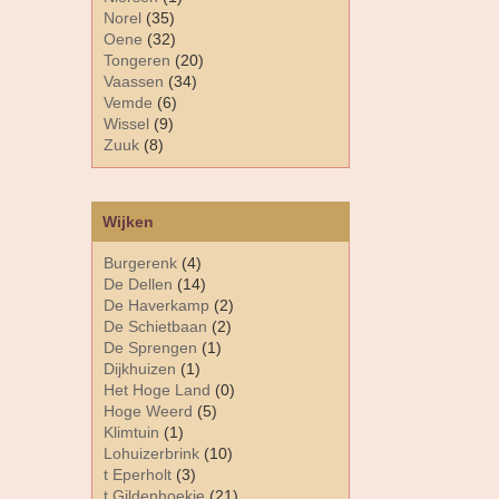
Norel
(35)
Oene
(32)
Tongeren
(20)
Vaassen
(34)
Vemde
(6)
Wissel
(9)
Zuuk
(8)
Wijken
Burgerenk
(4)
De Dellen
(14)
De Haverkamp
(2)
De Schietbaan
(2)
De Sprengen
(1)
Dijkhuizen
(1)
Het Hoge Land
(0)
Hoge Weerd
(5)
Klimtuin
(1)
Lohuizerbrink
(10)
t Eperholt
(3)
t Gildenhoekje
(21)