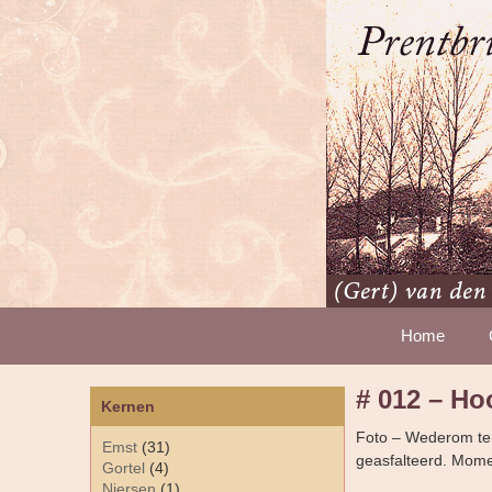
Home
# 012 – Ho
Kernen
Foto – Wederom ten
Emst
(31)
geasfalteerd. Mome
Gortel
(4)
Niersen
(1)