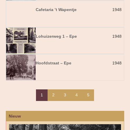
Cafetaria ’t Wapentje
1948
Lohuizerweg 1 – Epe
1948
Hoofdstraat – Epe
1948
1
2
3
4
5
Nieuw