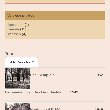
Veluwse plaatsen
Apeldoorn
(1)
Heerde
(11)
Veessen
(4)
Toon:
Alle Periodes
Epe, Kerkplein
1952
De boerderij van Dirk Groothedde
1949
Hoofdstraat B 140
1949