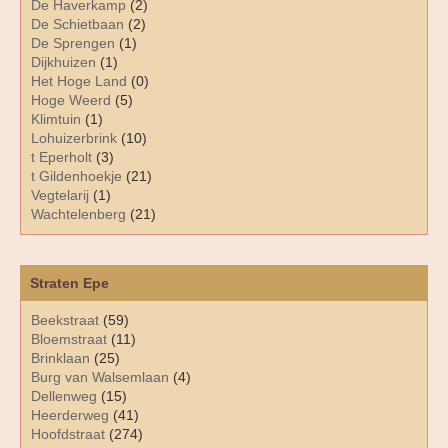
De Haverkamp
(2)
De Schietbaan
(2)
De Sprengen
(1)
Dijkhuizen
(1)
Het Hoge Land
(0)
Hoge Weerd
(5)
Klimtuin
(1)
Lohuizerbrink
(10)
t Eperholt
(3)
t Gildenhoekje
(21)
Vegtelarij
(1)
Wachtelenberg
(21)
Straten Epe
Beekstraat
(59)
Bloemstraat
(11)
Brinklaan
(25)
Burg van Walsemlaan
(4)
Dellenweg
(15)
Heerderweg
(41)
Hoofdstraat
(274)