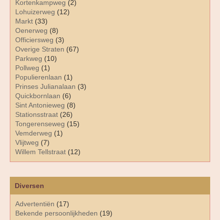
Kortenkampweg
(2)
Lohuizerweg
(12)
Markt
(33)
Oenerweg
(8)
Officiersweg
(3)
Overige Straten
(67)
Parkweg
(10)
Pollweg
(1)
Populierenlaan
(1)
Prinses Julianalaan
(3)
Quickbornlaan
(6)
Sint Antonieweg
(8)
Stationsstraat
(26)
Tongerenseweg
(15)
Vemderweg
(1)
Vlijtweg
(7)
Willem Tellstraat
(12)
Diversen
Advertentiën
(17)
Bekende persoonlijkheden
(19)