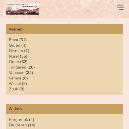
Kernen
Emst
(31)
Gortel
(4)
Niersen
(1)
Norel
(35)
Oene
(32)
Tongeren
(20)
Vaassen
(34)
Vemde
(6)
Wissel
(9)
Zuuk
(8)
Wijken
Burgerenk
(4)
De Dellen
(14)