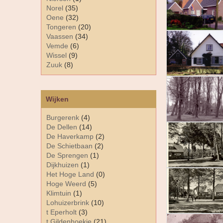
Norel
(35)
Oene
(32)
Tongeren
(20)
Vaassen
(34)
Vemde
(6)
Wissel
(9)
Zuuk
(8)
Wijken
Burgerenk
(4)
De Dellen
(14)
De Haverkamp
(2)
De Schietbaan
(2)
De Sprengen
(1)
Dijkhuizen
(1)
Het Hoge Land
(0)
Hoge Weerd
(5)
Klimtuin
(1)
Lohuizerbrink
(10)
t Eperholt
(3)
t Gildenhoekje
(21)