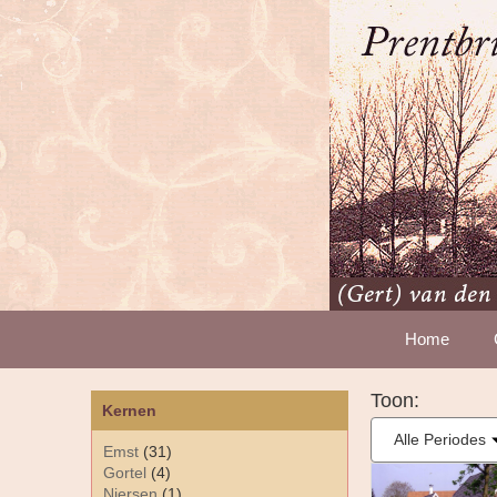
Home
Toon:
Kernen
Alle Periodes
Emst
(31)
Gortel
(4)
Niersen
(1)