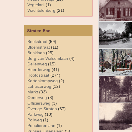
Vegtelarij
(1)
Wachtelenberg
(21)
Straten Epe
Beekstraat
(59)
Bloemstraat
(11)
Brinklaan
(25)
Burg van Walsemlaan
(4)
Dellenweg
(15)
Heerderweg
(41)
Hoofdstraat
(274)
Kortenkampweg
(2)
Lohuizerweg
(12)
Markt
(33)
Oenerweg
(8)
Officiersweg
(3)
Overige Straten
(67)
Parkweg
(10)
Pollweg
(1)
Populierenlaan
(1)
Prinses Julianalaan
(3)