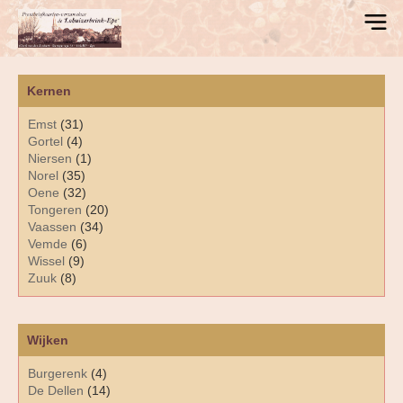
Kernen
Emst
(31)
Gortel
(4)
Niersen
(1)
Norel
(35)
Oene
(32)
Tongeren
(20)
Vaassen
(34)
Vemde
(6)
Wissel
(9)
Zuuk
(8)
Wijken
Burgerenk
(4)
De Dellen
(14)