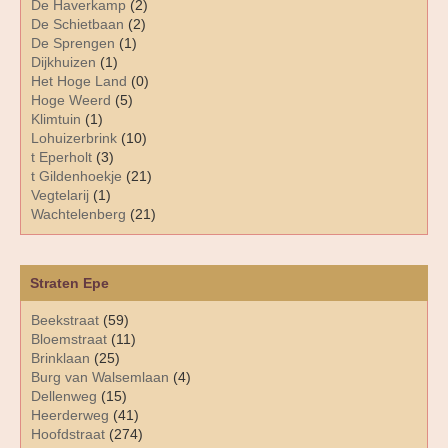
De Haverkamp
(2)
De Schietbaan
(2)
De Sprengen
(1)
Dijkhuizen
(1)
Het Hoge Land
(0)
Hoge Weerd
(5)
Klimtuin
(1)
Lohuizerbrink
(10)
t Eperholt
(3)
t Gildenhoekje
(21)
Vegtelarij
(1)
Wachtelenberg
(21)
Straten Epe
Beekstraat
(59)
Bloemstraat
(11)
Brinklaan
(25)
Burg van Walsemlaan
(4)
Dellenweg
(15)
Heerderweg
(41)
Hoofdstraat
(274)