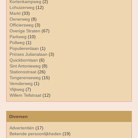
Kortenkampweg
(2)
Lohuizerweg
(12)
Markt
(33)
Oenerweg
(8)
Officiersweg
(3)
Overige Straten
(67)
Parkweg
(10)
Pollweg
(1)
Populierenlaan
(1)
Prinses Julianalaan
(3)
Quickbornlaan
(6)
Sint Antonieweg
(8)
Stationsstraat
(26)
Tongerenseweg
(15)
Vemderweg
(1)
Vlijtweg
(7)
Willem Tellstraat
(12)
Diversen
Advertentiën
(17)
Bekende persoonlijkheden
(19)