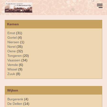
Kernen
Emst
(31)
Gortel
(4)
Niersen
(1)
Norel
(35)
Oene
(32)
Tongeren
(20)
Vaassen
(34)
Vemde
(6)
Wissel
(9)
Zuuk
(8)
Wijken
Burgerenk
(4)
De Dellen
(14)