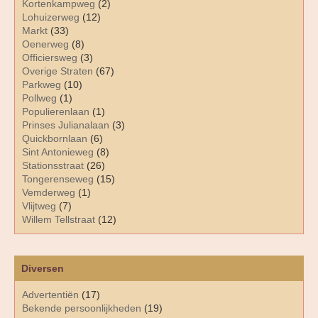
Kortenkampweg
(2)
Lohuizerweg
(12)
Markt
(33)
Oenerweg
(8)
Officiersweg
(3)
Overige Straten
(67)
Parkweg
(10)
Pollweg
(1)
Populierenlaan
(1)
Prinses Julianalaan
(3)
Quickbornlaan
(6)
Sint Antonieweg
(8)
Stationsstraat
(26)
Tongerenseweg
(15)
Vemderweg
(1)
Vlijtweg
(7)
Willem Tellstraat
(12)
Diversen
Advertentiën
(17)
Bekende persoonlijkheden
(19)