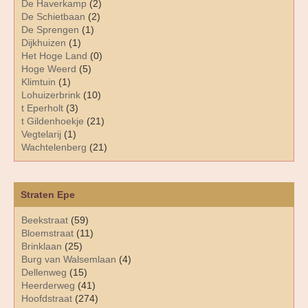
De Haverkamp
(2)
De Schietbaan
(2)
De Sprengen
(1)
Dijkhuizen
(1)
Het Hoge Land
(0)
Hoge Weerd
(5)
Klimtuin
(1)
Lohuizerbrink
(10)
t Eperholt
(3)
t Gildenhoekje
(21)
Vegtelarij
(1)
Wachtelenberg
(21)
Straten Epe
Beekstraat
(59)
Bloemstraat
(11)
Brinklaan
(25)
Burg van Walsemlaan
(4)
Dellenweg
(15)
Heerderweg
(41)
Hoofdstraat
(274)