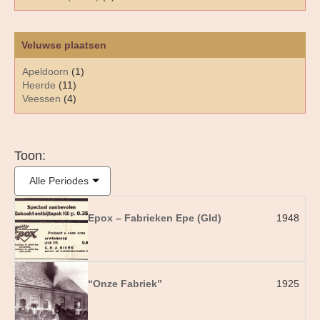
Veluwse plaatsen
Apeldoorn
(1)
Heerde
(11)
Veessen
(4)
Toon:
Alle Periodes
Epox – Fabrieken Epe (Gld)
1948
“Onze Fabriek”
1925