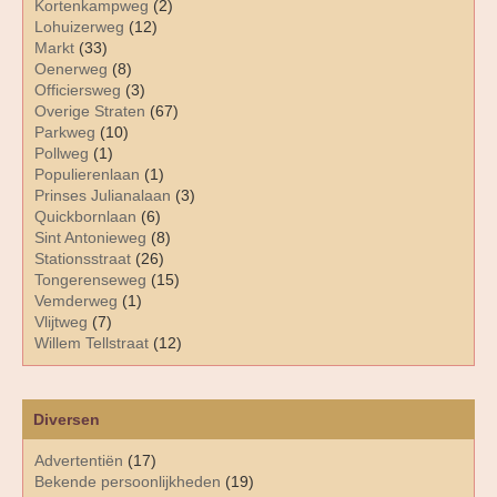
Kortenkampweg
(2)
Lohuizerweg
(12)
Markt
(33)
Oenerweg
(8)
Officiersweg
(3)
Overige Straten
(67)
Parkweg
(10)
Pollweg
(1)
Populierenlaan
(1)
Prinses Julianalaan
(3)
Quickbornlaan
(6)
Sint Antonieweg
(8)
Stationsstraat
(26)
Tongerenseweg
(15)
Vemderweg
(1)
Vlijtweg
(7)
Willem Tellstraat
(12)
Diversen
Advertentiën
(17)
Bekende persoonlijkheden
(19)