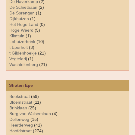
De Haverkamp
(2)
De Schietbaan
(2)
De Sprengen
(1)
Dijkhuizen
(1)
Het Hoge Land
(0)
Hoge Weerd
(5)
Klimtuin
(1)
Lohuizerbrink
(10)
t Eperholt
(3)
t Gildenhoekje
(21)
Vegtelarij
(1)
Wachtelenberg
(21)
Straten Epe
Beekstraat
(59)
Bloemstraat
(11)
Brinklaan
(25)
Burg van Walsemlaan
(4)
Dellenweg
(15)
Heerderweg
(41)
Hoofdstraat
(274)