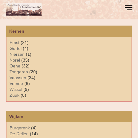
Kernen
Emst
(31)
Gortel
(4)
Niersen
(1)
Norel
(35)
Oene
(32)
Tongeren
(20)
Vaassen
(34)
Vemde
(6)
Wissel
(9)
Zuuk
(8)
Wijken
Burgerenk
(4)
De Dellen
(14)