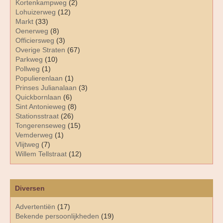
Kortenkampweg
(2)
Lohuizerweg
(12)
Markt
(33)
Oenerweg
(8)
Officiersweg
(3)
Overige Straten
(67)
Parkweg
(10)
Pollweg
(1)
Populierenlaan
(1)
Prinses Julianalaan
(3)
Quickbornlaan
(6)
Sint Antonieweg
(8)
Stationsstraat
(26)
Tongerenseweg
(15)
Vemderweg
(1)
Vlijtweg
(7)
Willem Tellstraat
(12)
Diversen
Advertentiën
(17)
Bekende persoonlijkheden
(19)