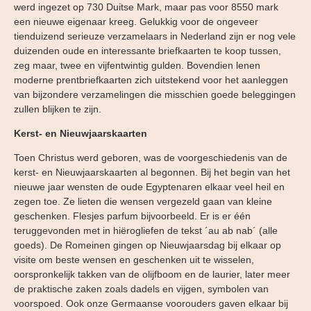
werd ingezet op 730 Duitse Mark, maar pas voor 8550 mark
een nieuwe eigenaar kreeg. Gelukkig voor de ongeveer
tienduizend serieuze verzamelaars in Nederland zijn er nog vele
duizenden oude en interessante briefkaarten te koop tussen,
zeg maar, twee en vijfentwintig gulden. Bovendien lenen
moderne prentbriefkaarten zich uitstekend voor het aanleggen
van bijzondere verzamelingen die misschien goede beleggingen
zullen blijken te zijn.
Kerst- en Nieuwjaarskaarten
Toen Christus werd geboren, was de voorgeschiedenis van de
kerst- en Nieuwjaarskaarten al begonnen. Bij het begin van het
nieuwe jaar wensten de oude Egyptenaren elkaar veel heil en
zegen toe. Ze lieten die wensen vergezeld gaan van kleine
geschenken. Flesjes parfum bijvoorbeeld. Er is er één
teruggevonden met in hiërogliefen de tekst ´au ab nab´ (alle
goeds). De Romeinen gingen op Nieuwjaarsdag bij elkaar op
visite om beste wensen en geschenken uit te wisselen,
oorspronkelijk takken van de olijfboom en de laurier, later meer
de praktische zaken zoals dadels en vijgen, symbolen van
voorspoed. Ook onze Germaanse voorouders gaven elkaar bij