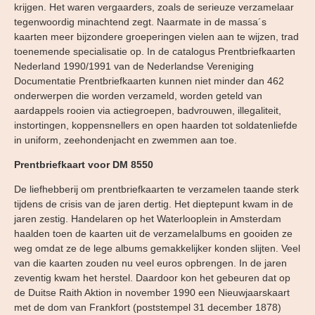
krijgen. Het waren vergaarders, zoals de serieuze verzamelaar
tegenwoordig minachtend zegt. Naarmate in de massa´s
kaarten meer bijzondere groeperingen vielen aan te wijzen, trad
toenemende specialisatie op. In de catalogus Prentbriefkaarten
Nederland 1990/1991 van de Nederlandse Vereniging
Documentatie Prentbriefkaarten kunnen niet minder dan 462
onderwerpen die worden verzameld, worden geteld van
aardappels rooien via actiegroepen, badvrouwen, illegaliteit,
instortingen, koppensnellers en open haarden tot soldatenliefde
in uniform, zeehondenjacht en zwemmen aan toe.
Prentbriefkaart voor DM 8550
De liefhebberij om prentbriefkaarten te verzamelen taande sterk
tijdens de crisis van de jaren dertig. Het dieptepunt kwam in de
jaren zestig. Handelaren op het Waterlooplein in Amsterdam
haalden toen de kaarten uit de verzamelalbums en gooiden ze
weg omdat ze de lege albums gemakkelijker konden slijten. Veel
van die kaarten zouden nu veel euros opbrengen. In de jaren
zeventig kwam het herstel. Daardoor kon het gebeuren dat op
de Duitse Raith Aktion in november 1990 een Nieuwjaarskaart
met de dom van Frankfort (poststempel 31 december 1878)