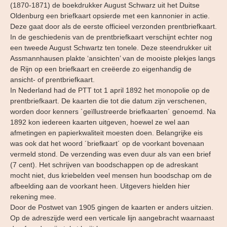
(1870-1871) de boekdrukker August Schwarz uit het Duitse
Oldenburg een briefkaart opsierde met een kannonier in actie.
Deze gaat door als de eerste officieel verzonden prentbriefkaart.
In de geschiedenis van de prentbriefkaart verschijnt echter nog
een tweede August Schwartz ten tonele. Deze steendrukker uit
Assmannhausen plakte ‘ansichten’ van de mooiste plekjes langs
de Rijn op een briefkaart en creëerde zo eigenhandig de
ansicht- of prentbriefkaart.
In Nederland had de PTT tot 1 april 1892 het monopolie op de
prentbriefkaart. De kaarten die tot die datum zijn verschenen,
worden door kenners ´geïllustreerde briefkaarten´ genoemd. Na
1892 kon iedereen kaarten uitgeven, hoewel ze wel aan
afmetingen en papierkwaliteit moesten doen. Belangrijke eis
was ook dat het woord ´briefkaart´ op de voorkant bovenaan
vermeld stond. De verzending was even duur als van een brief
(7 cent). Het schrijven van boodschappen op de adreskant
mocht niet, dus kriebelden veel mensen hun boodschap om de
afbeelding aan de voorkant heen. Uitgevers hielden hier
rekening mee.
Door de Postwet van 1905 gingen de kaarten er anders uitzien.
Op de adreszijde werd een verticale lijn aangebracht waarnaast