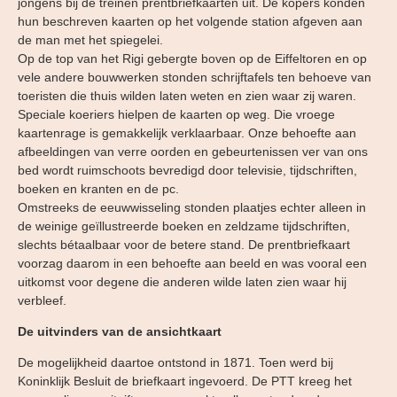
jongens bij de treinen prentbriefkaarten uit. De kopers konden
hun beschreven kaarten op het volgende station afgeven aan
de man met het spiegelei.
Op de top van het Rigi gebergte boven op de Eiffeltoren en op
vele andere bouwwerken stonden schrijftafels ten behoeve van
toeristen die thuis wilden laten weten en zien waar zij waren.
Speciale koeriers hielpen de kaarten op weg. Die vroege
kaartenrage is gemakkelijk verklaarbaar. Onze behoefte aan
afbeeldingen van verre oorden en gebeurtenissen ver van ons
bed wordt ruimschoots bevredigd door televisie, tijdschriften,
boeken en kranten en de pc.
Omstreeks de eeuwwisseling stonden plaatjes echter alleen in
de weinige geïllustreerde boeken en zeldzame tijdschriften,
slechts bétaalbaar voor de betere stand. De prentbriefkaart
voorzag daarom in een behoefte aan beeld en was vooral een
uitkomst voor degene die anderen wilde laten zien waar hij
verbleef.
De uitvinders van de ansichtkaart
De mogelijkheid daartoe ontstond in 1871. Toen werd bij
Koninklijk Besluit de briefkaart ingevoerd. De PTT kreeg het