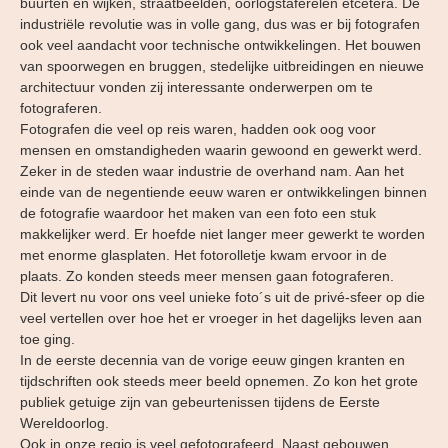
buurten en wijken, straatbeelden, oorlogstaferelen etcetera. De
industriële revolutie was in volle gang, dus was er bij fotografen
ook veel aandacht voor technische ontwikkelingen. Het bouwen
van spoorwegen en bruggen, stedelijke uitbreidingen en nieuwe
architectuur vonden zij interessante onderwerpen om te
fotograferen.
Fotografen die veel op reis waren, hadden ook oog voor
mensen en omstandigheden waarin gewoond en gewerkt werd.
Zeker in de steden waar industrie de overhand nam. Aan het
einde van de negentiende eeuw waren er ontwikkelingen binnen
de fotografie waardoor het maken van een foto een stuk
makkelijker werd. Er hoefde niet langer meer gewerkt te worden
met enorme glasplaten. Het fotorolletje kwam ervoor in de
plaats. Zo konden steeds meer mensen gaan fotograferen.
Dit levert nu voor ons veel unieke foto´s uit de privé-sfeer op die
veel vertellen over hoe het er vroeger in het dagelijks leven aan
toe ging.
In de eerste decennia van de vorige eeuw gingen kranten en
tijdschriften ook steeds meer beeld opnemen. Zo kon het grote
publiek getuige zijn van gebeurtenissen tijdens de Eerste
Wereldoorlog.
Ook in onze regio is veel gefotografeerd. Naast gebouwen,