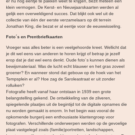
er nu nog eentje te pakken weet te krijgen, bezit meteen een
klein vermogen. De Kerst- en Nieuwjaarskaarten werden al
gelijk een overweldigend succes. Dat blijkt ook wel uit de
collectie van één der eerste verzamelaars op dit terrein
Jonathan King, die bezat er al eentje voor de eeuwwisseling.
Foto´s en Prentbriefkaarten
Vroeger was alles beter is een veelgehoorde kreet. Wellicht dat
je dit wel eens van anderen te horen krijgt of betrap je jezelf
erop dat je dat wel eens denkt. Oude foto´s kunnen dienen als
bewijsmateriaal. Was de lucht echt blauwer en het gras zoveel
groener? En wanneer stond dat gebouw op de hoek van het
Tempsplein er al? Hoe zag de Saroleastraat er uit zonder
rolluiken?
Fotografie heeft vanaf haar ontstaan in 1939 een grote
belangstelling gekend. De ontwikkeling van de zilveren,
spiegelende plaatjes uit de begintijd tot de digitale opnames die
nu worden gemaakt is enorm. In het begin was vooral de
opkomende burgerij een enthousiaste klantengroep voor
fotografen. Verschillende onderwerpen werden op de gevoelige
plaat vastgelegd zoals (familie)portretten, landschappen,