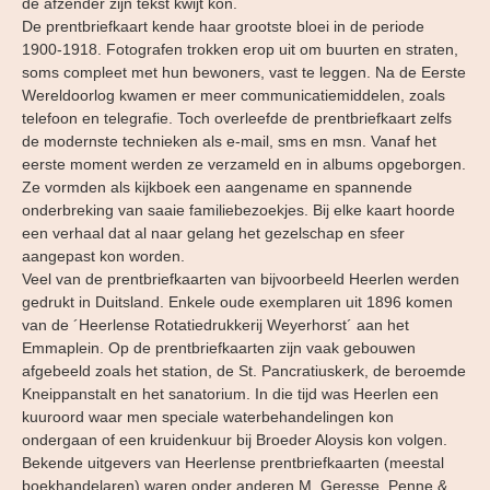
de afzender zijn tekst kwijt kon.
De prentbriefkaart kende haar grootste bloei in de periode
1900-1918. Fotografen trokken erop uit om buurten en straten,
soms compleet met hun bewoners, vast te leggen. Na de Eerste
Wereldoorlog kwamen er meer communicatiemiddelen, zoals
telefoon en telegrafie. Toch overleefde de prentbriefkaart zelfs
de modernste technieken als e-mail, sms en msn. Vanaf het
eerste moment werden ze verzameld en in albums opgeborgen.
Ze vormden als kijkboek een aangename en spannende
onderbreking van saaie familiebezoekjes. Bij elke kaart hoorde
een verhaal dat al naar gelang het gezelschap en sfeer
aangepast kon worden.
Veel van de prentbriefkaarten van bijvoorbeeld Heerlen werden
gedrukt in Duitsland. Enkele oude exemplaren uit 1896 komen
van de ´Heerlense Rotatiedrukkerij Weyerhorst´ aan het
Emmaplein. Op de prentbriefkaarten zijn vaak gebouwen
afgebeeld zoals het station, de St. Pancratiuskerk, de beroemde
Kneippanstalt en het sanatorium. In die tijd was Heerlen een
kuuroord waar men speciale waterbehandelingen kon
ondergaan of een kruidenkuur bij Broeder Aloysis kon volgen.
Bekende uitgevers van Heerlense prentbriefkaarten (meestal
boekhandelaren) waren onder anderen M. Geresse, Penne &