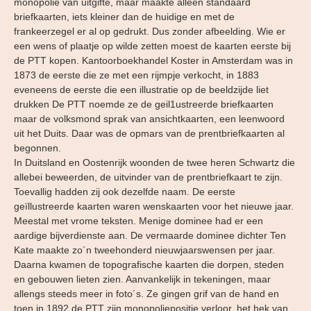
monopolie van uitgifte, maar maakte alleen standaard
briefkaarten, iets kleiner dan de huidige en met de
frankeerzegel er al op gedrukt. Dus zonder afbeelding. Wie er
een wens of plaatje op wilde zetten moest de kaarten eerste bij
de PTT kopen. Kantoorboekhandel Koster in Amsterdam was in
1873 de eerste die ze met een rijmpje verkocht, in 1883
eveneens de eerste die een illustratie op de beeldzijde liet
drukken De PTT noemde ze de geil1ustreerde briefkaarten
maar de volksmond sprak van ansichtkaarten, een leenwoord
uit het Duits. Daar was de opmars van de prentbriefkaarten al
begonnen.
In Duitsland en Oostenrijk woonden de twee heren Schwartz die
allebei beweerden, de uitvinder van de prentbriefkaart te zijn.
Toevallig hadden zij ook dezelfde naam. De eerste
geïllustreerde kaarten waren wenskaarten voor het nieuwe jaar.
Meestal met vrome teksten. Menige dominee had er een
aardige bijverdienste aan. De vermaarde dominee dichter Ten
Kate maakte zo´n tweehonderd nieuwjaarswensen per jaar.
Daarna kwamen de topografische kaarten die dorpen, steden
en gebouwen lieten zien. Aanvankelijk in tekeningen, maar
allengs steeds meer in foto´s. Ze gingen grif van de hand en
toen in 1892 de PTT zijn monopoliepositie verloor, het hek van