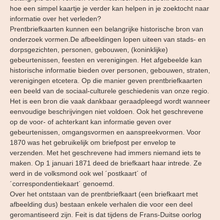
hoe een simpel kaartje je verder kan helpen in je zoektocht naar
informatie over het verleden?
Prentbriefkaarten kunnen een belangrijke historische bron van
onderzoek vormen.De afbeeldingen lopen uiteen van stads- en
dorpsgezichten, personen, gebouwen, (koninklijke)
gebeurtenissen, feesten en verenigingen. Het afgebeelde kan
historische informatie bieden over personen, gebouwen, straten,
verenigingen etcetera. Op die manier geven prentbriefkaarten
een beeld van de sociaal-culturele geschiedenis van onze regio.
Het is een bron die vaak dankbaar geraadpleegd wordt wanneer
eenvoudige beschrijvingen niet voldoen. Ook het geschrevene
op de voor- of achterkant kan informatie geven over
gebeurtenissen, omgangsvormen en aanspreekvormen. Voor
1870 was het gebruikelijk om briefpost per envelop te
verzenden. Met het geschrevene had immers niemand iets te
maken. Op 1 januari 1871 deed de briefkaart haar intrede. Ze
werd in de volksmond ook wel ´postkaart´ of
´correspondentiekaart´ genoemd.
Over het ontstaan van de prentbriefkaart (een briefkaart met
afbeelding dus) bestaan enkele verhalen die voor een deel
geromantiseerd zijn. Feit is dat tijdens de Frans-Duitse oorlog