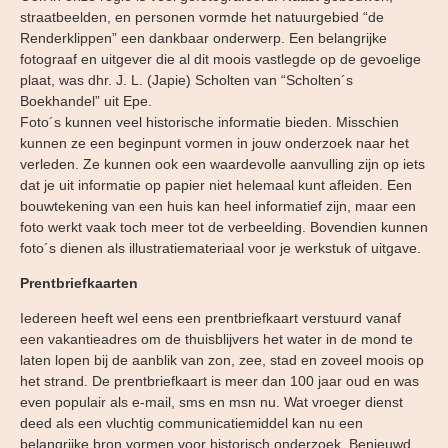
straatbeelden, en personen vormde het natuurgebied “de
Renderklippen” een dankbaar onderwerp. Een belangrijke
fotograaf en uitgever die al dit moois vastlegde op de gevoelige
plaat, was dhr. J. L. (Japie) Scholten van “Scholten´s
Boekhandel” uit Epe.
Foto´s kunnen veel historische informatie bieden. Misschien
kunnen ze een beginpunt vormen in jouw onderzoek naar het
verleden. Ze kunnen ook een waardevolle aanvulling zijn op iets
dat je uit informatie op papier niet helemaal kunt afleiden. Een
bouwtekening van een huis kan heel informatief zijn, maar een
foto werkt vaak toch meer tot de verbeelding. Bovendien kunnen
foto´s dienen als illustratiemateriaal voor je werkstuk of uitgave.
Prentbriefkaarten
Iedereen heeft wel eens een prentbriefkaart verstuurd vanaf
een vakantieadres om de thuisblijvers het water in de mond te
laten lopen bij de aanblik van zon, zee, stad en zoveel moois op
het strand. De prentbriefkaart is meer dan 100 jaar oud en was
even populair als e-mail, sms en msn nu. Wat vroeger dienst
deed als een vluchtig communicatiemiddel kan nu een
belangrijke bron vormen voor historisch onderzoek. Benieuwd