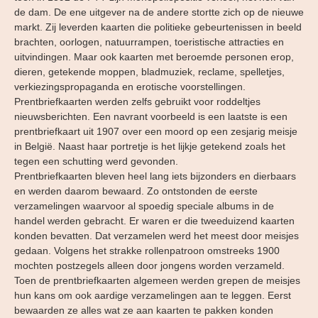
de dam. De ene uitgever na de andere stortte zich op de nieuwe
markt. Zij leverden kaarten die politieke gebeurtenissen in beeld
brachten, oorlogen, natuurrampen, toeristische attracties en
uitvindingen. Maar ook kaarten met beroemde personen erop,
dieren, getekende moppen, bladmuziek, reclame, spelletjes,
verkiezingspropaganda en erotische voorstellingen.
Prentbriefkaarten werden zelfs gebruikt voor roddeltjes
nieuwsberichten. Een navrant voorbeeld is een laatste is een
prentbriefkaart uit 1907 over een moord op een zesjarig meisje
in België. Naast haar portretje is het lijkje getekend zoals het
tegen een schutting werd gevonden.
Prentbriefkaarten bleven heel lang iets bijzonders en dierbaars
en werden daarom bewaard. Zo ontstonden de eerste
verzamelingen waarvoor al spoedig speciale albums in de
handel werden gebracht. Er waren er die tweeduizend kaarten
konden bevatten. Dat verzamelen werd het meest door meisjes
gedaan. Volgens het strakke rollenpatroon omstreeks 1900
mochten postzegels alleen door jongens worden verzameld.
Toen de prentbriefkaarten algemeen werden grepen de meisjes
hun kans om ook aardige verzamelingen aan te leggen. Eerst
bewaarden ze alles wat ze aan kaarten te pakken konden