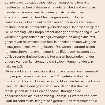
de zonnewende cadeautjes, die een magische uitwerking
heetten te hebben. Talisman en amuletten, bedoeld om boze
geesten af te weren en de goden gunstig te stemmen.
Zoals bij zoveel tradities bleef de gewoonte om bij de
jaarwisseling elkaar geluk te wensen en presentjes te geven
bestaan toen de oorspronkelijke bedoeling al lang was vergeten.
De Kerstening van Europa bracht daar geen verandering in. Wel
werden de geschenken allengs vervangen en aangevuld met
geschreven heilwensen aan familie en vrienden aan wie geen
nieuwjaarsbezoek werd gebracht. Dat waren uiteraard alleen
handgeschreven brieven, maar in de l5de eeuw kwamen daar
geïllustreerde drukwerkjes bij. Het waren houtsneden, onder
andere van een kunstenaar die wij alleen kennen onder zijn
initialen E.S.
De eerste kerst- en nieuwjaarskaart die speciaal werd gemaakt
om per post te versturen werd in 1843 getekend door de
Engelsman Calcott Horsley, in opdracht van de beroemde Henry
Cole. Het stelde een groot gezin voor dat op Kerstavond
feestelijk aan de dis zit en een toast uitbrengt op de
geadresseerde die niet aanwezig kon zijn. Er werden van deze
kaart duizend stuks lithografisch gedrukt. Een verzamelaar die