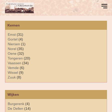
Kernen
Emst
(31)
Gortel
(4)
Niersen
(1)
Norel
(35)
Oene
(32)
Tongeren
(20)
Vaassen
(34)
Vemde
(6)
Wissel
(9)
Zuuk
(8)
Wijken
Burgerenk
(4)
De Dellen
(14)