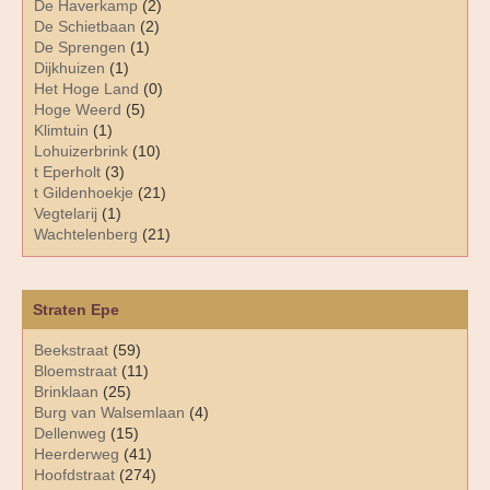
De Haverkamp
(2)
De Schietbaan
(2)
De Sprengen
(1)
Dijkhuizen
(1)
Het Hoge Land
(0)
Hoge Weerd
(5)
Klimtuin
(1)
Lohuizerbrink
(10)
t Eperholt
(3)
t Gildenhoekje
(21)
Vegtelarij
(1)
Wachtelenberg
(21)
Straten Epe
Beekstraat
(59)
Bloemstraat
(11)
Brinklaan
(25)
Burg van Walsemlaan
(4)
Dellenweg
(15)
Heerderweg
(41)
Hoofdstraat
(274)