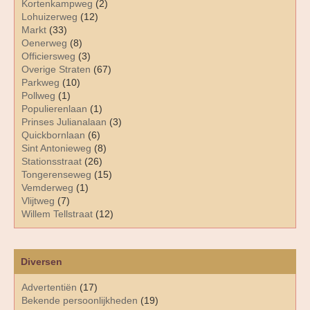
Kortenkampweg
(2)
Lohuizerweg
(12)
Markt
(33)
Oenerweg
(8)
Officiersweg
(3)
Overige Straten
(67)
Parkweg
(10)
Pollweg
(1)
Populierenlaan
(1)
Prinses Julianalaan
(3)
Quickbornlaan
(6)
Sint Antonieweg
(8)
Stationsstraat
(26)
Tongerenseweg
(15)
Vemderweg
(1)
Vlijtweg
(7)
Willem Tellstraat
(12)
Diversen
Advertentiën
(17)
Bekende persoonlijkheden
(19)