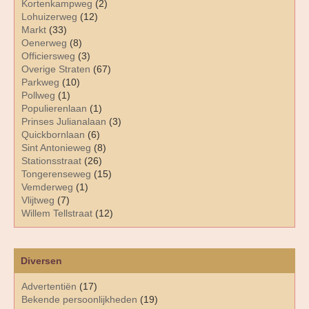
Kortenkampweg
(2)
Lohuizerweg
(12)
Markt
(33)
Oenerweg
(8)
Officiersweg
(3)
Overige Straten
(67)
Parkweg
(10)
Pollweg
(1)
Populierenlaan
(1)
Prinses Julianalaan
(3)
Quickbornlaan
(6)
Sint Antonieweg
(8)
Stationsstraat
(26)
Tongerenseweg
(15)
Vemderweg
(1)
Vlijtweg
(7)
Willem Tellstraat
(12)
Diversen
Advertentiën
(17)
Bekende persoonlijkheden
(19)