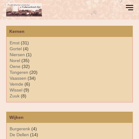
Kernen
Emst
(31)
Gortel
(4)
Niersen
(1)
Norel
(35)
Oene
(32)
Tongeren
(20)
Vaassen
(34)
Vemde
(6)
Wissel
(9)
Zuuk
(8)
Wijken
Burgerenk
(4)
De Dellen
(14)