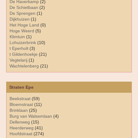
De Haverkamp
(2)
De Schietbaan
(2)
De Sprengen
(1)
Dijkhuizen
(1)
Het Hoge Land
(0)
Hoge Weerd
(5)
Klimtuin
(1)
Lohuizerbrink
(10)
t Eperholt
(3)
t Gildenhoekje
(21)
Vegtelarij
(1)
Wachtelenberg
(21)
Straten Epe
Beekstraat
(59)
Bloemstraat
(11)
Brinklaan
(25)
Burg van Walsemlaan
(4)
Dellenweg
(15)
Heerderweg
(41)
Hoofdstraat
(274)