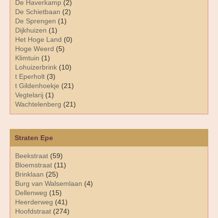
De Haverkamp
(2)
De Schietbaan
(2)
De Sprengen
(1)
Dijkhuizen
(1)
Het Hoge Land
(0)
Hoge Weerd
(5)
Klimtuin
(1)
Lohuizerbrink
(10)
t Eperholt
(3)
t Gildenhoekje
(21)
Vegtelarij
(1)
Wachtelenberg
(21)
Straten Epe
Beekstraat
(59)
Bloemstraat
(11)
Brinklaan
(25)
Burg van Walsemlaan
(4)
Dellenweg
(15)
Heerderweg
(41)
Hoofdstraat
(274)