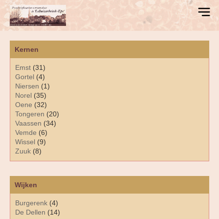
Kernen
Emst
(31)
Gortel
(4)
Niersen
(1)
Norel
(35)
Oene
(32)
Tongeren
(20)
Vaassen
(34)
Vemde
(6)
Wissel
(9)
Zuuk
(8)
Wijken
Burgerenk
(4)
De Dellen
(14)