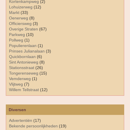
Kortenkampweg
(2)
Lohuizerweg
(12)
Markt
(33)
Oenerweg
(8)
Officiersweg
(3)
Overige Straten
(67)
Parkweg
(10)
Pollweg
(1)
Populierenlaan
(1)
Prinses Julianalaan
(3)
Quickbornlaan
(6)
Sint Antonieweg
(8)
Stationsstraat
(26)
Tongerenseweg
(15)
Vemderweg
(1)
Vlijtweg
(7)
Willem Tellstraat
(12)
Diversen
Advertentiën
(17)
Bekende persoonlijkheden
(19)