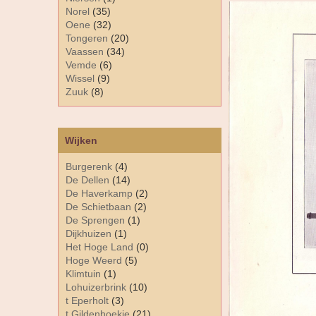
Norel
(35)
Oene
(32)
Tongeren
(20)
Vaassen
(34)
Vemde
(6)
Wissel
(9)
Zuuk
(8)
Wijken
Burgerenk
(4)
De Dellen
(14)
De Haverkamp
(2)
De Schietbaan
(2)
De Sprengen
(1)
Dijkhuizen
(1)
Het Hoge Land
(0)
Hoge Weerd
(5)
Klimtuin
(1)
Lohuizerbrink
(10)
t Eperholt
(3)
t Gildenhoekje
(21)