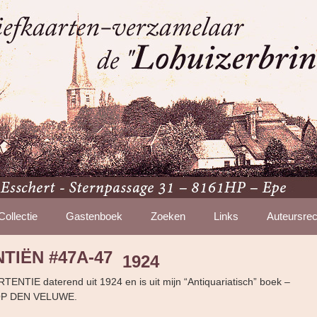
Collectie
Gastenboek
Zoeken
Links
Auteursrec
TIËN #47A-47
1924
TENTIE daterend uit 1924 en is uit mijn “Antiquariatisch” boek –
OP DEN VELUWE.