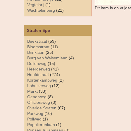
Vegtelarij
(1)
Dit item is op vrij
Wachtelenberg
(21)
Straten Epe
Beekstraat
(59)
Bloemstraat
(11)
Brinklaan
(25)
Burg van Walsemlaan
(4)
Dellenweg
(15)
Heerderweg
(41)
Hoofdstraat
(274)
Kortenkampweg
(2)
Lohuizerweg
(12)
Markt
(33)
Oenerweg
(8)
Officiersweg
(3)
Overige Straten
(67)
Parkweg
(10)
Pollweg
(1)
Populierenlaan
(1)
Prinses Julianalaan
(3)