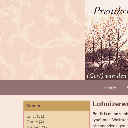
Home
Lohuizerw
Kernen
En dit is nu onze 
Emst
(31)
type) met “Wolfska
Gortel
(4)
alle voorzieningen 
Niersen
(1)