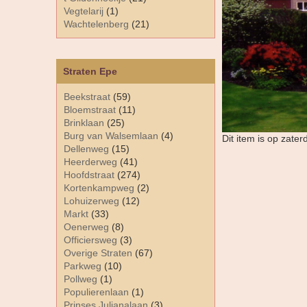
Vegtelarij
(1)
Wachtelenberg
(21)
Straten Epe
Beekstraat
(59)
Bloemstraat
(11)
Brinklaan
(25)
Burg van Walsemlaan
(4)
Dit item is op zate
Dellenweg
(15)
Heerderweg
(41)
Hoofdstraat
(274)
Kortenkampweg
(2)
Lohuizerweg
(12)
Markt
(33)
Oenerweg
(8)
Officiersweg
(3)
Overige Straten
(67)
Parkweg
(10)
Pollweg
(1)
Populierenlaan
(1)
Prinses Julianalaan
(3)