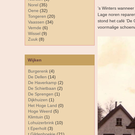
Norel
(35)
’s Winters wanneer 
Oene
(32)
Lage noren reparer
Tongeren
(20)
stond het café ‘De
Vaassen
(34)
voormalige schoenw
Vemde
(6)
Wissel
(9)
Zuuk
(8)
Wijken
Burgerenk
(4)
De Dellen
(14)
De Haverkamp
(2)
De Schietbaan
(2)
De Sprengen
(1)
Dijkhuizen
(1)
Het Hoge Land
(0)
Hoge Weerd
(5)
Klimtuin
(1)
Lohuizerbrink
(10)
t Eperholt
(3)
t Gildenhoekje
(21)