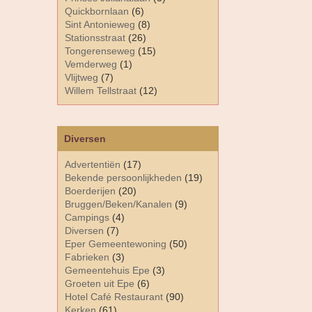
Quickbornlaan
(6)
Sint Antonieweg
(8)
Stationsstraat
(26)
Tongerenseweg
(15)
Vemderweg
(1)
Vlijtweg
(7)
Willem Tellstraat
(12)
Diversen
Advertentiën
(17)
Bekende persoonlijkheden
(19)
Boerderijen
(20)
Bruggen/Beken/Kanalen
(9)
Campings
(4)
Diversen
(7)
Eper Gemeentewoning
(50)
Fabrieken
(3)
Gemeentehuis Epe
(3)
Groeten uit Epe
(6)
Hotel Café Restaurant
(90)
Kerken
(61)