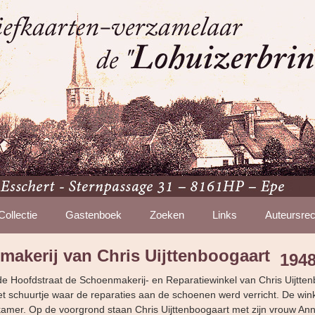
Collectie
Gastenboek
Zoeken
Links
Auteursrec
akerij van Chris Uijttenboogaart
194
n de Hoofdstraat de Schoenmakerij- en Reparatiewinkel van Chris Uijtte
et schuurtje waar de reparaties aan de schoenen werd verricht. De wink
kamer. Op de voorgrond staan Chris Uijttenboogaart met zijn vrouw Ann