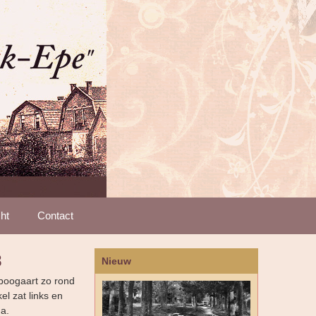
ht
Contact
8
Nieuw
nboogaart zo rond
el zat links en
a.