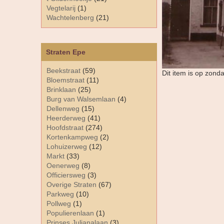
Vegtelarij
(1)
Wachtelenberg
(21)
Straten Epe
Beekstraat
(59)
Dit item is op zond
Bloemstraat
(11)
Brinklaan
(25)
Burg van Walsemlaan
(4)
Dellenweg
(15)
Heerderweg
(41)
Hoofdstraat
(274)
Kortenkampweg
(2)
Lohuizerweg
(12)
Markt
(33)
Oenerweg
(8)
Officiersweg
(3)
Overige Straten
(67)
Parkweg
(10)
Pollweg
(1)
Populierenlaan
(1)
Prinses Julianalaan
(3)