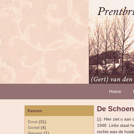
Home
De Schoenm
Kernen
()). Hier ziet u aa
Emst
(31)
1948. Links staat h
Gortel
(4)
rechts was de huis
Niersen
(1)