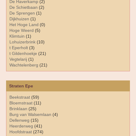
De Haverkamp
(2)
De Schietbaan
(2)
De Sprengen
(1)
Dijkhuizen
(1)
Het Hoge Land
(0)
Hoge Weerd
(5)
Klimtuin
(1)
Lohuizerbrink
(10)
t Eperholt
(3)
t Gildenhoekje
(21)
Vegtelarij
(1)
Wachtelenberg
(21)
Straten Epe
Beekstraat
(59)
Bloemstraat
(11)
Brinklaan
(25)
Burg van Walsemlaan
(4)
Dellenweg
(15)
Heerderweg
(41)
Hoofdstraat
(274)