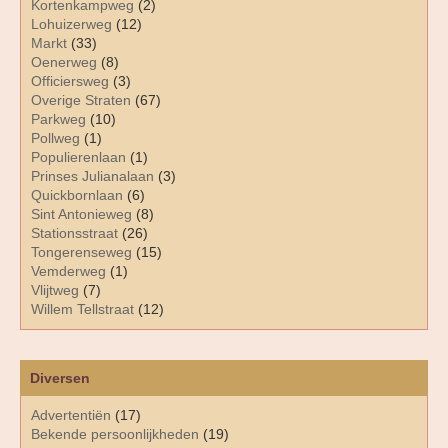
Kortenkampweg
(2)
Lohuizerweg
(12)
Markt
(33)
Oenerweg
(8)
Officiersweg
(3)
Overige Straten
(67)
Parkweg
(10)
Pollweg
(1)
Populierenlaan
(1)
Prinses Julianalaan
(3)
Quickbornlaan
(6)
Sint Antonieweg
(8)
Stationsstraat
(26)
Tongerenseweg
(15)
Vemderweg
(1)
Vlijtweg
(7)
Willem Tellstraat
(12)
Diversen
Advertentiën
(17)
Bekende persoonlijkheden
(19)