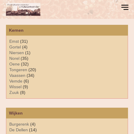
Kernen
Emst
(31)
Gortel
(4)
Niersen
(1)
Norel
(35)
Oene
(32)
Tongeren
(20)
Vaassen
(34)
Vemde
(6)
Wissel
(9)
Zuuk
(8)
Wijken
Burgerenk
(4)
De Dellen
(14)