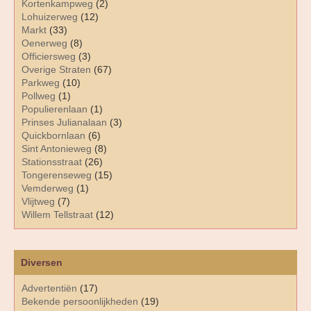
Kortenkampweg
(2)
Lohuizerweg
(12)
Markt
(33)
Oenerweg
(8)
Officiersweg
(3)
Overige Straten
(67)
Parkweg
(10)
Pollweg
(1)
Populierenlaan
(1)
Prinses Julianalaan
(3)
Quickbornlaan
(6)
Sint Antonieweg
(8)
Stationsstraat
(26)
Tongerenseweg
(15)
Vemderweg
(1)
Vlijtweg
(7)
Willem Tellstraat
(12)
Diversen
Advertentiën
(17)
Bekende persoonlijkheden
(19)