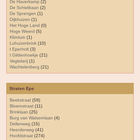
De Haverkamp
(2)
De Schietbaan
(2)
De Sprengen
(1)
Dijkhuizen
(1)
Het Hoge Land
(0)
Hoge Weerd
(5)
Klimtuin
(1)
Lohuizerbrink
(10)
t Eperholt
(3)
t Gildenhoekje
(21)
Vegtelarij
(1)
Wachtelenberg
(21)
Straten Epe
Beekstraat
(59)
Bloemstraat
(11)
Brinklaan
(25)
Burg van Walsemlaan
(4)
Dellenweg
(15)
Heerderweg
(41)
Hoofdstraat
(274)