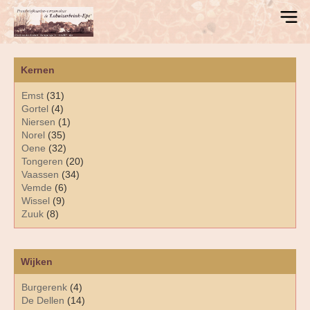
Kernen
Emst
(31)
Gortel
(4)
Niersen
(1)
Norel
(35)
Oene
(32)
Tongeren
(20)
Vaassen
(34)
Vemde
(6)
Wissel
(9)
Zuuk
(8)
Wijken
Burgerenk
(4)
De Dellen
(14)