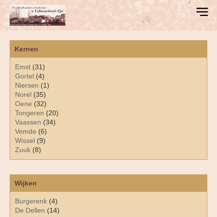
Kernen
Emst
(31)
Gortel
(4)
Niersen
(1)
Norel
(35)
Oene
(32)
Tongeren
(20)
Vaassen
(34)
Vemde
(6)
Wissel
(9)
Zuuk
(8)
Wijken
Burgerenk
(4)
De Dellen
(14)