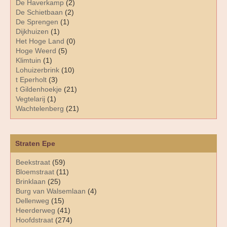
De Haverkamp
(2)
De Schietbaan
(2)
De Sprengen
(1)
Dijkhuizen
(1)
Het Hoge Land
(0)
Hoge Weerd
(5)
Klimtuin
(1)
Lohuizerbrink
(10)
t Eperholt
(3)
t Gildenhoekje
(21)
Vegtelarij
(1)
Wachtelenberg
(21)
Straten Epe
Beekstraat
(59)
Bloemstraat
(11)
Brinklaan
(25)
Burg van Walsemlaan
(4)
Dellenweg
(15)
Heerderweg
(41)
Hoofdstraat
(274)