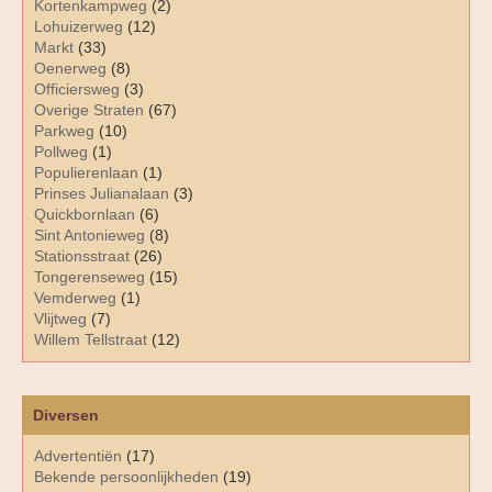
Kortenkampweg
(2)
Lohuizerweg
(12)
Markt
(33)
Oenerweg
(8)
Officiersweg
(3)
Overige Straten
(67)
Parkweg
(10)
Pollweg
(1)
Populierenlaan
(1)
Prinses Julianalaan
(3)
Quickbornlaan
(6)
Sint Antonieweg
(8)
Stationsstraat
(26)
Tongerenseweg
(15)
Vemderweg
(1)
Vlijtweg
(7)
Willem Tellstraat
(12)
Diversen
Advertentiën
(17)
Bekende persoonlijkheden
(19)