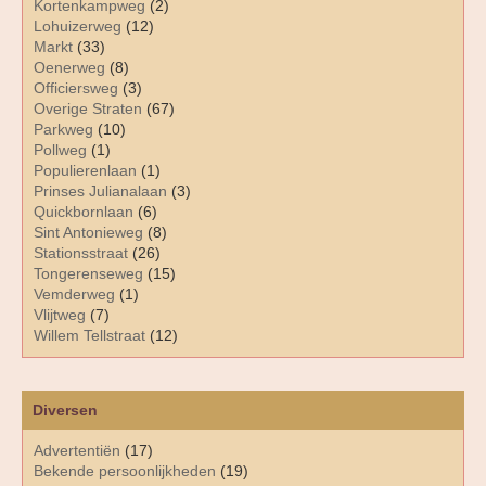
Kortenkampweg
(2)
Lohuizerweg
(12)
Markt
(33)
Oenerweg
(8)
Officiersweg
(3)
Overige Straten
(67)
Parkweg
(10)
Pollweg
(1)
Populierenlaan
(1)
Prinses Julianalaan
(3)
Quickbornlaan
(6)
Sint Antonieweg
(8)
Stationsstraat
(26)
Tongerenseweg
(15)
Vemderweg
(1)
Vlijtweg
(7)
Willem Tellstraat
(12)
Diversen
Advertentiën
(17)
Bekende persoonlijkheden
(19)