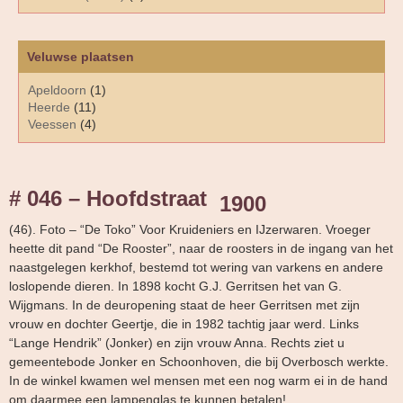
Veluwse plaatsen
Apeldoorn
(1)
Heerde
(11)
Veessen
(4)
# 046 – Hoofdstraat
1900
(46). Foto – “De Toko” Voor Kruideniers en IJzerwaren. Vroeger
heette dit pand “De Rooster”, naar de roosters in de ingang van het
naastgelegen kerkhof, bestemd tot wering van varkens en andere
loslopende dieren. In 1898 kocht G.J. Gerritsen het van G.
Wijgmans. In de deuropening staat de heer Gerritsen met zijn
vrouw en dochter Geertje, die in 1982 tachtig jaar werd. Links
“Lange Hendrik” (Jonker) en zijn vrouw Anna. Rechts ziet u
gemeentebode Jonker en Schoonhoven, die bij Overbosch werkte.
In de winkel kwamen wel mensen met een nog warm ei in de hand
om daarmee een lampenglas te kunnen betalen!