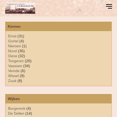
Kernen
Emst
(31)
Gortel
(4)
Niersen
(1)
Norel
(35)
Oene
(32)
Tongeren
(20)
Vaassen
(34)
Vemde
(6)
Wissel
(9)
Zuuk
(8)
Wijken
Burgerenk
(4)
De Dellen
(14)