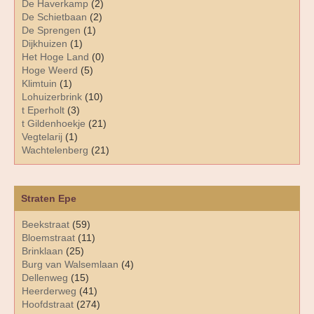
De Haverkamp
(2)
De Schietbaan
(2)
De Sprengen
(1)
Dijkhuizen
(1)
Het Hoge Land
(0)
Hoge Weerd
(5)
Klimtuin
(1)
Lohuizerbrink
(10)
t Eperholt
(3)
t Gildenhoekje
(21)
Vegtelarij
(1)
Wachtelenberg
(21)
Straten Epe
Beekstraat
(59)
Bloemstraat
(11)
Brinklaan
(25)
Burg van Walsemlaan
(4)
Dellenweg
(15)
Heerderweg
(41)
Hoofdstraat
(274)