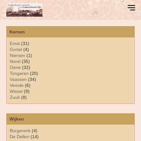
Kernen
Emst
(31)
Gortel
(4)
Niersen
(1)
Norel
(35)
Oene
(32)
Tongeren
(20)
Vaassen
(34)
Vemde
(6)
Wissel
(9)
Zuuk
(8)
Wijken
Burgerenk
(4)
De Dellen
(14)