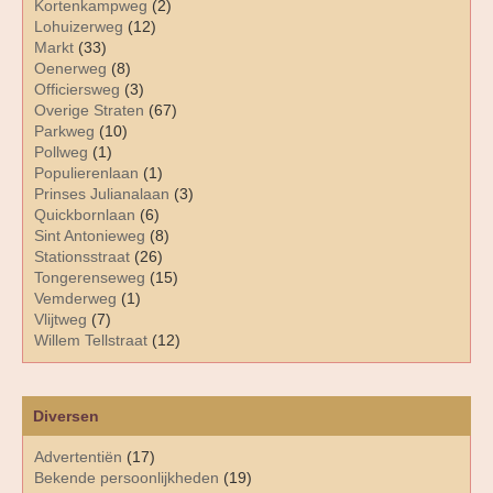
Kortenkampweg
(2)
Lohuizerweg
(12)
Markt
(33)
Oenerweg
(8)
Officiersweg
(3)
Overige Straten
(67)
Parkweg
(10)
Pollweg
(1)
Populierenlaan
(1)
Prinses Julianalaan
(3)
Quickbornlaan
(6)
Sint Antonieweg
(8)
Stationsstraat
(26)
Tongerenseweg
(15)
Vemderweg
(1)
Vlijtweg
(7)
Willem Tellstraat
(12)
Diversen
Advertentiën
(17)
Bekende persoonlijkheden
(19)