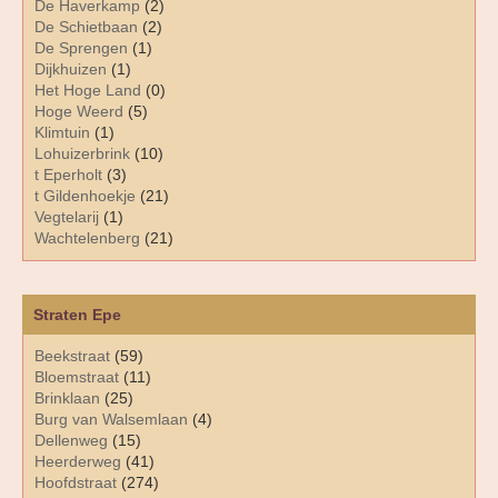
De Haverkamp
(2)
De Schietbaan
(2)
De Sprengen
(1)
Dijkhuizen
(1)
Het Hoge Land
(0)
Hoge Weerd
(5)
Klimtuin
(1)
Lohuizerbrink
(10)
t Eperholt
(3)
t Gildenhoekje
(21)
Vegtelarij
(1)
Wachtelenberg
(21)
Straten Epe
Beekstraat
(59)
Bloemstraat
(11)
Brinklaan
(25)
Burg van Walsemlaan
(4)
Dellenweg
(15)
Heerderweg
(41)
Hoofdstraat
(274)