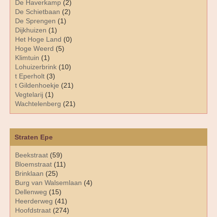
De Haverkamp
(2)
De Schietbaan
(2)
De Sprengen
(1)
Dijkhuizen
(1)
Het Hoge Land
(0)
Hoge Weerd
(5)
Klimtuin
(1)
Lohuizerbrink
(10)
t Eperholt
(3)
t Gildenhoekje
(21)
Vegtelarij
(1)
Wachtelenberg
(21)
Straten Epe
Beekstraat
(59)
Bloemstraat
(11)
Brinklaan
(25)
Burg van Walsemlaan
(4)
Dellenweg
(15)
Heerderweg
(41)
Hoofdstraat
(274)