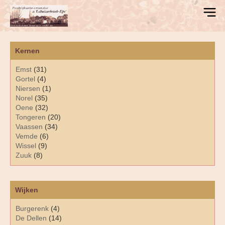
Kernen
Emst
(31)
Gortel
(4)
Niersen
(1)
Norel
(35)
Oene
(32)
Tongeren
(20)
Vaassen
(34)
Vemde
(6)
Wissel
(9)
Zuuk
(8)
Wijken
Burgerenk
(4)
De Dellen
(14)