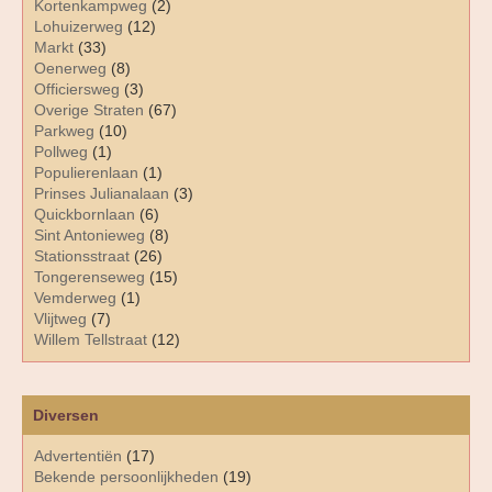
Kortenkampweg
(2)
Lohuizerweg
(12)
Markt
(33)
Oenerweg
(8)
Officiersweg
(3)
Overige Straten
(67)
Parkweg
(10)
Pollweg
(1)
Populierenlaan
(1)
Prinses Julianalaan
(3)
Quickbornlaan
(6)
Sint Antonieweg
(8)
Stationsstraat
(26)
Tongerenseweg
(15)
Vemderweg
(1)
Vlijtweg
(7)
Willem Tellstraat
(12)
Diversen
Advertentiën
(17)
Bekende persoonlijkheden
(19)