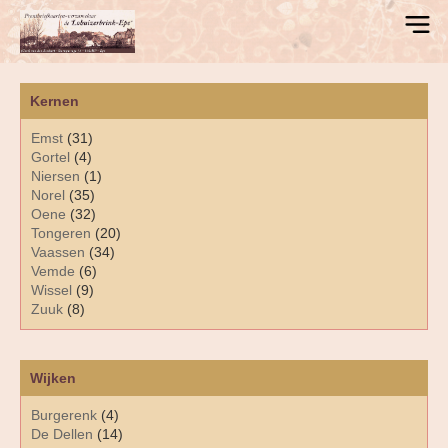
Kernen
Emst
(31)
Gortel
(4)
Niersen
(1)
Norel
(35)
Oene
(32)
Tongeren
(20)
Vaassen
(34)
Vemde
(6)
Wissel
(9)
Zuuk
(8)
Wijken
Burgerenk
(4)
De Dellen
(14)