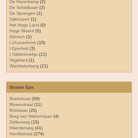
De Haverkamp
(2)
De Schietbaan
(2)
De Sprengen
(1)
Dijkhuizen
(1)
Het Hoge Land
(0)
Hoge Weerd
(5)
Klimtuin
(1)
Lohuizerbrink
(10)
t Eperholt
(3)
t Gildenhoekje
(21)
Vegtelarij
(1)
Wachtelenberg
(21)
Straten Epe
Beekstraat
(59)
Bloemstraat
(11)
Brinklaan
(25)
Burg van Walsemlaan
(4)
Dellenweg
(15)
Heerderweg
(41)
Hoofdstraat
(274)