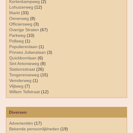
Kortenkampweg
(2)
Lohuizerweg
(12)
Markt
(33)
Oenerweg
(8)
Officiersweg
(3)
Overige Straten
(67)
Parkweg
(10)
Pollweg
(1)
Populierenlaan
(1)
Prinses Julianalaan
(3)
Quickbornlaan
(6)
Sint Antonieweg
(8)
Stationsstraat
(26)
Tongerenseweg
(15)
Vemderweg
(1)
Vlijtweg
(7)
Willem Tellstraat
(12)
Diversen
Advertentiën
(17)
Bekende persoonlijkheden
(19)