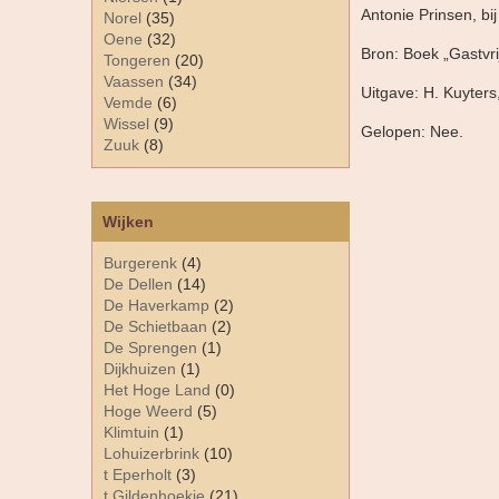
Antonie Prinsen, bij
Norel
(35)
Oene
(32)
Bron: Boek „Gastvri
Tongeren
(20)
Vaassen
(34)
Uitgave: H. Kuyters
Vemde
(6)
Wissel
(9)
Gelopen: Nee.
Zuuk
(8)
Wijken
Burgerenk
(4)
De Dellen
(14)
De Haverkamp
(2)
De Schietbaan
(2)
De Sprengen
(1)
Dijkhuizen
(1)
Het Hoge Land
(0)
Hoge Weerd
(5)
Klimtuin
(1)
Lohuizerbrink
(10)
t Eperholt
(3)
t Gildenhoekje
(21)