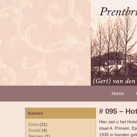
Home
# 095 – Ho
Kernen
Hier ziet u het Hot
Emst
(31)
staat A. Prinsen, E
Gortel
(4)
1935 in handen gek
Niersen
(1)