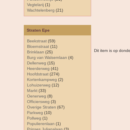
Vegtelarij
(1)
Wachtelenberg
(21)
Straten Epe
Beekstraat
(59)
Bloemstraat
(11)
Dit item is op dond
Brinklaan
(25)
Burg van Walsemlaan
(4)
Dellenweg
(15)
Heerderweg
(41)
Hoofdstraat
(274)
Kortenkampweg
(2)
Lohuizerweg
(12)
Markt
(33)
Oenerweg
(8)
Officiersweg
(3)
Overige Straten
(67)
Parkweg
(10)
Pollweg
(1)
Populierenlaan
(1)
Prinses Julianalaan
(3)