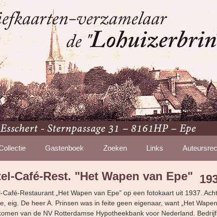
Collectie
Gastenboek
Zoeken
Links
Auteursrec
tel-Café-Rest. "Het Wapen van Epe"
19
el-Café-Restaurant „Het Wapen van Epe” op een fotokaart uit 1937. Ach
pe, eig. De heer A. Prinsen was in feite geen eigenaar, want „Het Wape
omen van de NV Rotterdamse Hypotheekbank voor Nederland. Bedrijfs