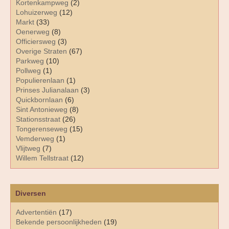
Kortenkampweg
(2)
Lohuizerweg
(12)
Markt
(33)
Oenerweg
(8)
Officiersweg
(3)
Overige Straten
(67)
Parkweg
(10)
Pollweg
(1)
Populierenlaan
(1)
Prinses Julianalaan
(3)
Quickbornlaan
(6)
Sint Antonieweg
(8)
Stationsstraat
(26)
Tongerenseweg
(15)
Vemderweg
(1)
Vlijtweg
(7)
Willem Tellstraat
(12)
Diversen
Advertentiën
(17)
Bekende persoonlijkheden
(19)