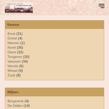
Kernen
Emst
(31)
Gortel
(4)
Niersen
(1)
Norel
(35)
Oene
(32)
Tongeren
(20)
Vaassen
(34)
Vemde
(6)
Wissel
(9)
Zuuk
(8)
Wijken
Burgerenk
(4)
De Dellen
(14)