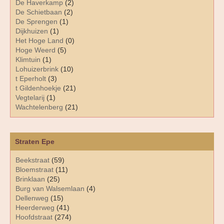
De Haverkamp
(2)
De Schietbaan
(2)
De Sprengen
(1)
Dijkhuizen
(1)
Het Hoge Land
(0)
Hoge Weerd
(5)
Klimtuin
(1)
Lohuizerbrink
(10)
t Eperholt
(3)
t Gildenhoekje
(21)
Vegtelarij
(1)
Wachtelenberg
(21)
Straten Epe
Beekstraat
(59)
Bloemstraat
(11)
Brinklaan
(25)
Burg van Walsemlaan
(4)
Dellenweg
(15)
Heerderweg
(41)
Hoofdstraat
(274)