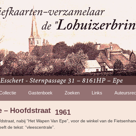
Collectie
Gastenboek
Zoeken
Links
Auteursrec
e – Hoofdstraat
1961
fdstraat, nabij “Het Wapen Van Epe”, voor de winkel van de Fietsenhand
ft de tekst: “vleescentrale”.