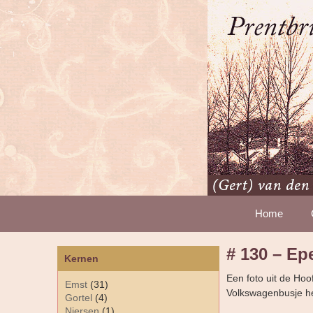
Home
# 130 – Ep
Kernen
Een foto uit de Hoo
Emst
(31)
Volkswagenbusje hee
Gortel
(4)
Niersen
(1)