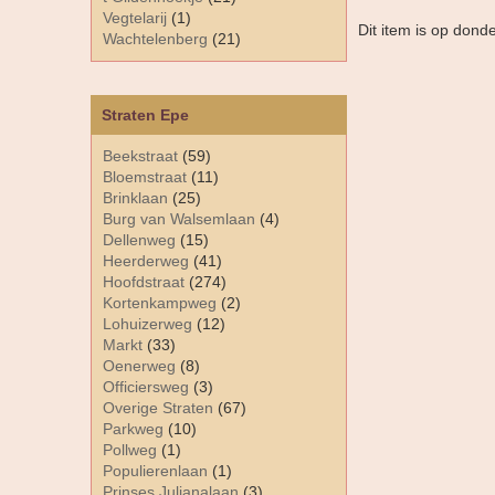
Vegtelarij
(1)
Dit item is op dond
Wachtelenberg
(21)
Straten Epe
Beekstraat
(59)
Bloemstraat
(11)
Brinklaan
(25)
Burg van Walsemlaan
(4)
Dellenweg
(15)
Heerderweg
(41)
Hoofdstraat
(274)
Kortenkampweg
(2)
Lohuizerweg
(12)
Markt
(33)
Oenerweg
(8)
Officiersweg
(3)
Overige Straten
(67)
Parkweg
(10)
Pollweg
(1)
Populierenlaan
(1)
Prinses Julianalaan
(3)