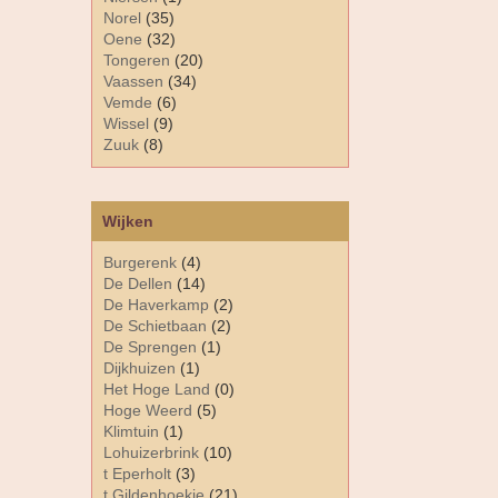
Norel
(35)
Oene
(32)
Tongeren
(20)
Vaassen
(34)
Vemde
(6)
Wissel
(9)
Zuuk
(8)
Wijken
Burgerenk
(4)
De Dellen
(14)
De Haverkamp
(2)
De Schietbaan
(2)
De Sprengen
(1)
Dijkhuizen
(1)
Het Hoge Land
(0)
Hoge Weerd
(5)
Klimtuin
(1)
Lohuizerbrink
(10)
t Eperholt
(3)
t Gildenhoekje
(21)