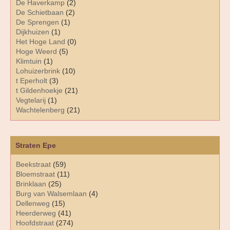
De Haverkamp
(2)
De Schietbaan
(2)
De Sprengen
(1)
Dijkhuizen
(1)
Het Hoge Land
(0)
Hoge Weerd
(5)
Klimtuin
(1)
Lohuizerbrink
(10)
t Eperholt
(3)
t Gildenhoekje
(21)
Vegtelarij
(1)
Wachtelenberg
(21)
Straten Epe
Beekstraat
(59)
Bloemstraat
(11)
Brinklaan
(25)
Burg van Walsemlaan
(4)
Dellenweg
(15)
Heerderweg
(41)
Hoofdstraat
(274)