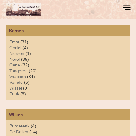
Kernen
Emst
(31)
Gortel
(4)
Niersen
(1)
Norel
(35)
Oene
(32)
Tongeren
(20)
Vaassen
(34)
Vemde
(6)
Wissel
(9)
Zuuk
(8)
Wijken
Burgerenk
(4)
De Dellen
(14)