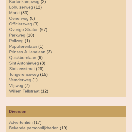
Kortenkampweg
(2)
Lohuizerweg
(12)
Markt
(33)
Oenerweg
(8)
Officiersweg
(3)
Overige Straten
(67)
Parkweg
(10)
Pollweg
(1)
Populierenlaan
(1)
Prinses Julianalaan
(3)
Quickbornlaan
(6)
Sint Antonieweg
(8)
Stationsstraat
(26)
Tongerenseweg
(15)
Vemderweg
(1)
Vlijtweg
(7)
Willem Tellstraat
(12)
Diversen
Advertentiën
(17)
Bekende persoonlijkheden
(19)