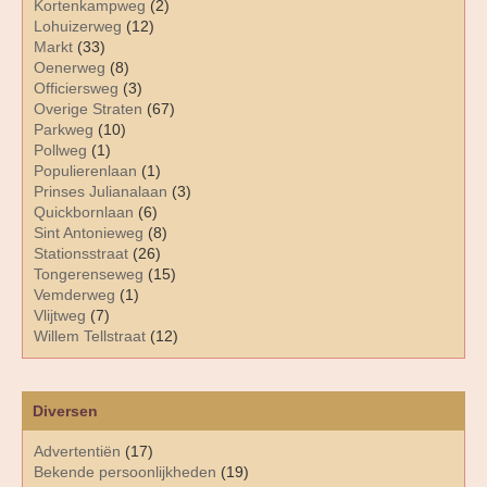
Kortenkampweg
(2)
Lohuizerweg
(12)
Markt
(33)
Oenerweg
(8)
Officiersweg
(3)
Overige Straten
(67)
Parkweg
(10)
Pollweg
(1)
Populierenlaan
(1)
Prinses Julianalaan
(3)
Quickbornlaan
(6)
Sint Antonieweg
(8)
Stationsstraat
(26)
Tongerenseweg
(15)
Vemderweg
(1)
Vlijtweg
(7)
Willem Tellstraat
(12)
Diversen
Advertentiën
(17)
Bekende persoonlijkheden
(19)