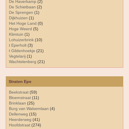
De Haverkamp
(2)
De Schietbaan
(2)
De Sprengen
(1)
Dijkhuizen
(1)
Het Hoge Land
(0)
Hoge Weerd
(5)
Klimtuin
(1)
Lohuizerbrink
(10)
t Eperholt
(3)
t Gildenhoekje
(21)
Vegtelarij
(1)
Wachtelenberg
(21)
Straten Epe
Beekstraat
(59)
Bloemstraat
(11)
Brinklaan
(25)
Burg van Walsemlaan
(4)
Dellenweg
(15)
Heerderweg
(41)
Hoofdstraat
(274)