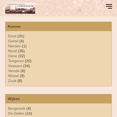
Kernen
Emst
(31)
Gortel
(4)
Niersen
(1)
Norel
(35)
Oene
(32)
Tongeren
(20)
Vaassen
(34)
Vemde
(6)
Wissel
(9)
Zuuk
(8)
Wijken
Burgerenk
(4)
De Dellen
(14)