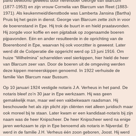
pand bewoond geweest door herenboer George van Blarcum
(1877-1953) en zijn vrouw Cornelia van Blarcum van Reet (1883-
1971). Als keukenmeid/dienstbode was Lamberta Jansina (Bartha)
Pruis bij het gezin in dienst. George van Blarcum zette zich in voor
de boerenstand in Epe. Hij trok de buurt in en hield praatavonden.
Hij zorgde voor koffie en een pijptabak op zogenaamde boeren
pijpavonden. Eén en ander resulteerde in de oprichting van de
Boerenbond in Epe, waarvan hij ook voorzitter is geweest. Later
werd dit de Coöperatie die opgericht werd op 13 juni 1916. Om
huize “Wilhelmina” scharrelden veel sierkippen, hier hield de heer
van Blarcum zeer van. Door de boeren uit de omgeving werden
deze kippen meneerskippen genoemd. In 1922 verhuisde de
familie Van Blarcum naar Bussum.
Op 10 januari 1924 vestigde notaris J.A. Verheus in het pand. De
notaris bleef zo’n 30 jaar in Epe werkzaam. Hij was geen
gemakkelijk man, maar wel een vakbekwaam raadsman. Hij
beschouwde het als zijn plicht zijn cliënten niet alleen juridisch maar
ook moreel bij te staan. Later kwam er een kandidaat-notaris bij zijn
naam was de heer Knipscheer. De heer Knipscheer werd na enige
jaren werkzaam te zijn in Epe benoemd als notaris in Nijverdal. Er
werd in de familie J.H. Verheus één zoon geboren, Joost. Hij werd