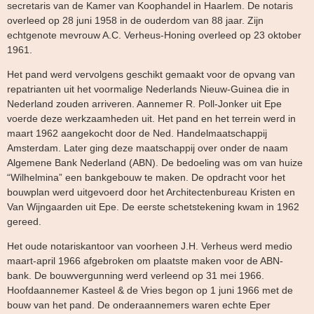
secretaris van de Kamer van Koophandel in Haarlem. De notaris
overleed op 28 juni 1958 in de ouderdom van 88 jaar. Zijn
echtgenote mevrouw A.C. Verheus-Honing overleed op 23 oktober
1961.
Het pand werd vervolgens geschikt gemaakt voor de opvang van
repatrianten uit het voormalige Nederlands Nieuw-Guinea die in
Nederland zouden arriveren. Aannemer R. Poll-Jonker uit Epe
voerde deze werkzaamheden uit. Het pand en het terrein werd in
maart 1962 aangekocht door de Ned. Handelmaatschappij
Amsterdam. Later ging deze maatschappij over onder de naam
Algemene Bank Nederland (ABN). De bedoeling was om van huize
“Wilhelmina” een bankgebouw te maken. De opdracht voor het
bouwplan werd uitgevoerd door het Architectenbureau Kristen en
Van Wijngaarden uit Epe. De eerste schetstekening kwam in 1962
gereed.
Het oude notariskantoor van voorheen J.H. Verheus werd medio
maart-april 1966 afgebroken om plaatste maken voor de ABN-
bank. De bouwvergunning werd verleend op 31 mei 1966.
Hoofdaannemer Kasteel & de Vries begon op 1 juni 1966 met de
bouw van het pand. De onderaannemers waren echte Eper