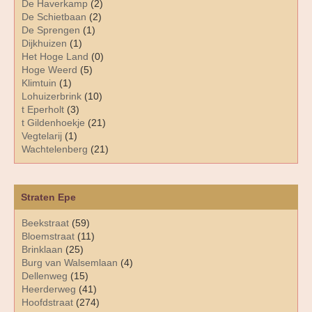
De Haverkamp
(2)
De Schietbaan
(2)
De Sprengen
(1)
Dijkhuizen
(1)
Het Hoge Land
(0)
Hoge Weerd
(5)
Klimtuin
(1)
Lohuizerbrink
(10)
t Eperholt
(3)
t Gildenhoekje
(21)
Vegtelarij
(1)
Wachtelenberg
(21)
Straten Epe
Beekstraat
(59)
Bloemstraat
(11)
Brinklaan
(25)
Burg van Walsemlaan
(4)
Dellenweg
(15)
Heerderweg
(41)
Hoofdstraat
(274)