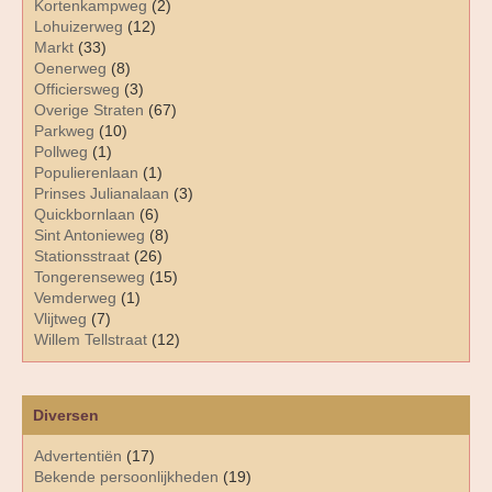
Kortenkampweg
(2)
Lohuizerweg
(12)
Markt
(33)
Oenerweg
(8)
Officiersweg
(3)
Overige Straten
(67)
Parkweg
(10)
Pollweg
(1)
Populierenlaan
(1)
Prinses Julianalaan
(3)
Quickbornlaan
(6)
Sint Antonieweg
(8)
Stationsstraat
(26)
Tongerenseweg
(15)
Vemderweg
(1)
Vlijtweg
(7)
Willem Tellstraat
(12)
Diversen
Advertentiën
(17)
Bekende persoonlijkheden
(19)