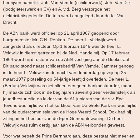
bedrijven namelijk: Joh. Van Vemde (schilderwerk), Joh. Van Dijk
(loodgieterswerk en CV) en A. v.d. Berg verzorgde het
elektriciteitsgedeelte. De tuin werd aangelegd door de fa. Van
Dracht.
De ABN bank werd officieel op 21 april 1967 geopend door
burgemeester Mr. C.N. Renken. De heer L. Veldwijk werd
aangesteld als directeur. Op 1 februari 1946 was de heer L.
Veldwijk in dienst getreden bij de Ned. Handelmij. Op 17 februari
1964 werd hij directeur van de ABN-vestiging aan de Beekstraat.
Dit pand stond naast schildersbedrijf Van Vemde. Jammer genoeg
is de heer L. Veldwijk in de nacht van donderdag op vrijdag 25
maart 1977 plotseling op 54-jarige leeftijd overleden. De heer L.
(Bertus) Veldwijk was niet alleen een goed bankbestuurder, maar
hij maakte zich ook in de beginjaren zeventig zeer verdienstelijk als
jeugdbestuurslid en leider van de A1 junioren van de s.v. Epe.
Tevens was hij lid van het kerkkoor van De Grote Kerk en was hij lid
van de oudercommissie van de Hoge Weerd School. Ook had hij
zitting in het bestuur van de Eper Gemeentewoning. De heer L.
Veldwijk was ruim dertig jaar aan de ABN verbonden geweest.
Voor wat betreft de Prins Bernhardlaan, deze bestaat niet meer en