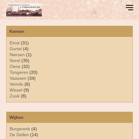
Kernen
Emst
(31)
Gortel
(4)
Niersen
(1)
Norel
(35)
Oene
(32)
Tongeren
(20)
Vaassen
(34)
Vemde
(6)
Wissel
(9)
Zuuk
(8)
Wijken
Burgerenk
(4)
De Dellen
(14)