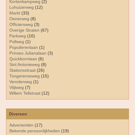
Kortenkampweg
(2)
Lohuizerweg
(12)
Markt
(33)
Oenerweg
(8)
Officiersweg
(3)
Overige Straten
(67)
Parkweg
(10)
Pollweg
(1)
Populierenlaan
(1)
Prinses Julianalaan
(3)
Quickbornlaan
(6)
Sint Antonieweg
(8)
Stationsstraat
(26)
Tongerenseweg
(15)
Vemderweg
(1)
Vlijtweg
(7)
Willem Tellstraat
(12)
Diversen
Advertentiën
(17)
Bekende persoonlijkheden
(19)