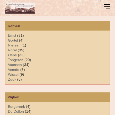
Kernen
Emst
(31)
Gortel
(4)
Niersen
(1)
Norel
(35)
Oene
(32)
Tongeren
(20)
Vaassen
(34)
Vemde
(6)
Wissel
(9)
Zuuk
(8)
Wijken
Burgerenk
(4)
De Dellen
(14)