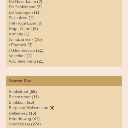
De Haverkamp
(2)
De Schietbaan
(2)
De Sprengen
(1)
Dijkhuizen
(1)
Het Hoge Land
(0)
Hoge Weerd
(5)
Klimtuin
(1)
Lohuizerbrink
(10)
t Eperholt
(3)
t Gildenhoekje
(21)
Vegtelarij
(1)
Wachtelenberg
(21)
Straten Epe
Beekstraat
(59)
Bloemstraat
(11)
Brinklaan
(25)
Burg van Walsemlaan
(4)
Dellenweg
(15)
Heerderweg
(41)
Hoofdstraat
(274)