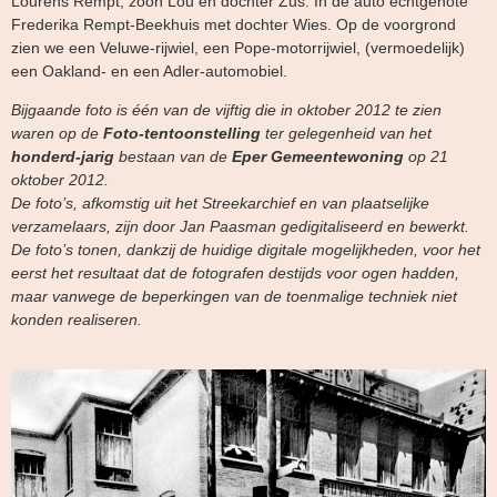
Lourens Rempt; zoon Lou en dochter Zus. In de auto echtgenote
Frederika Rempt-Beekhuis met dochter Wies. Op de voorgrond
zien we een Veluwe-rijwiel, een Pope-motorrijwiel, (vermoedelijk)
een Oakland- en een Adler-automobiel.
Bijgaande foto is één van de vijftig die in oktober 2012 te zien
waren op de
Foto-tentoonstelling
ter gelegenheid van het
honderd-jarig
bestaan van de
Eper Gemeentewoning
op 21
oktober 2012.
De foto’s, afkomstig uit het Streekarchief en van plaatselijke
verzamelaars, zijn door Jan Paasman gedigitaliseerd en bewerkt.
De foto’s tonen, dankzij de huidige digitale mogelijkheden, voor het
eerst het resultaat dat de fotografen destijds voor ogen hadden,
maar vanwege de beperkingen van de toenmalige techniek niet
konden realiseren.