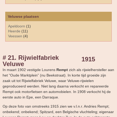
Veluwse plaatsen
Apeldoorn
(1)
Heerde
(11)
Veessen
(4)
# 21. Rijwielfabriek
1915
Veluwe
In maart 1902 vestigde Lourens
Rempt
zich als rijwielhersteller aan
het “Oude Marktplein” (nu Beekstraat). In korte tijd groeide zijn
zaak uit tot Rijwielfabriek Veluwe, waar Veluwe-rijwielen
geproduceerd werden. Niet lang daarna verkocht en repareerde
Rempt ook motorfietsen en automobielen. In 1908 verkocht hij de
eerste auto in Epe, een Darraque.
Op deze foto van omstreeks 1915 zien we v.l.n.r. Andries Rempt;
onbekend; onbekend; Spitzard, een Belgische vluchteling; eigenaar