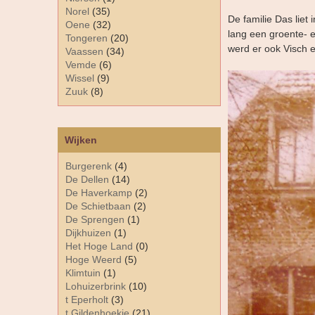
Norel
(35)
De familie Das lie
Oene
(32)
lang een groente- e
Tongeren
(20)
werd er ook Visch e
Vaassen
(34)
Vemde
(6)
Wissel
(9)
Zuuk
(8)
Wijken
Burgerenk
(4)
De Dellen
(14)
De Haverkamp
(2)
De Schietbaan
(2)
De Sprengen
(1)
Dijkhuizen
(1)
Het Hoge Land
(0)
Hoge Weerd
(5)
Klimtuin
(1)
Lohuizerbrink
(10)
t Eperholt
(3)
t Gildenhoekje
(21)