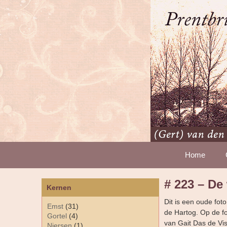
Home
# 223 – De
Kernen
Dit is een oude fot
Emst
(31)
de Hartog. Op de fo
Gortel
(4)
van Gait Das de Vi
Niersen
(1)