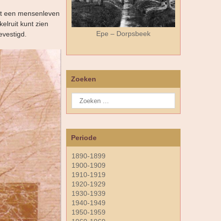
eft een mensenleven
elruit kunt zien
Epe – Dorpsbeek
evestigd.
Zoeken
Periode
1890-1899
1900-1909
1910-1919
1920-1929
1930-1939
1940-1949
1950-1959