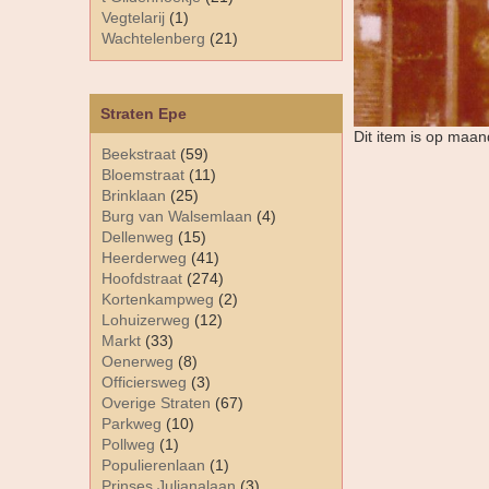
Vegtelarij
(1)
Wachtelenberg
(21)
Straten Epe
Dit item is op maan
Beekstraat
(59)
Bloemstraat
(11)
Brinklaan
(25)
Burg van Walsemlaan
(4)
Dellenweg
(15)
Heerderweg
(41)
Hoofdstraat
(274)
Kortenkampweg
(2)
Lohuizerweg
(12)
Markt
(33)
Oenerweg
(8)
Officiersweg
(3)
Overige Straten
(67)
Parkweg
(10)
Pollweg
(1)
Populierenlaan
(1)
Prinses Julianalaan
(3)