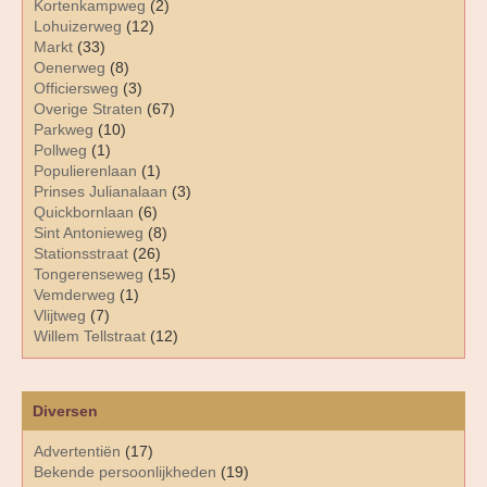
Kortenkampweg
(2)
Lohuizerweg
(12)
Markt
(33)
Oenerweg
(8)
Officiersweg
(3)
Overige Straten
(67)
Parkweg
(10)
Pollweg
(1)
Populierenlaan
(1)
Prinses Julianalaan
(3)
Quickbornlaan
(6)
Sint Antonieweg
(8)
Stationsstraat
(26)
Tongerenseweg
(15)
Vemderweg
(1)
Vlijtweg
(7)
Willem Tellstraat
(12)
Diversen
Advertentiën
(17)
Bekende persoonlijkheden
(19)