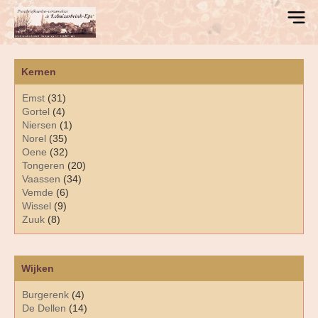
Kernen
Emst
(31)
Gortel
(4)
Niersen
(1)
Norel
(35)
Oene
(32)
Tongeren
(20)
Vaassen
(34)
Vemde
(6)
Wissel
(9)
Zuuk
(8)
Wijken
Burgerenk
(4)
De Dellen
(14)