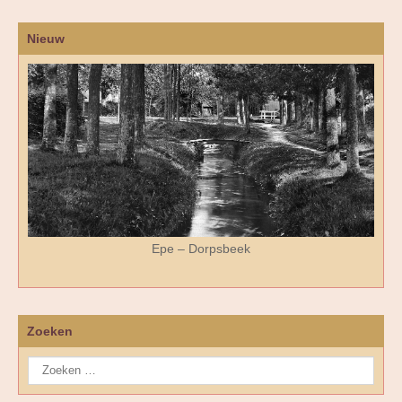
Nieuw
Epe – Dorpsbeek
Zoeken