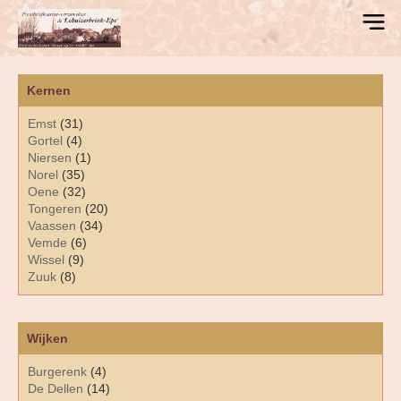
Kernen
Emst
(31)
Gortel
(4)
Niersen
(1)
Norel
(35)
Oene
(32)
Tongeren
(20)
Vaassen
(34)
Vemde
(6)
Wissel
(9)
Zuuk
(8)
Wijken
Burgerenk
(4)
De Dellen
(14)