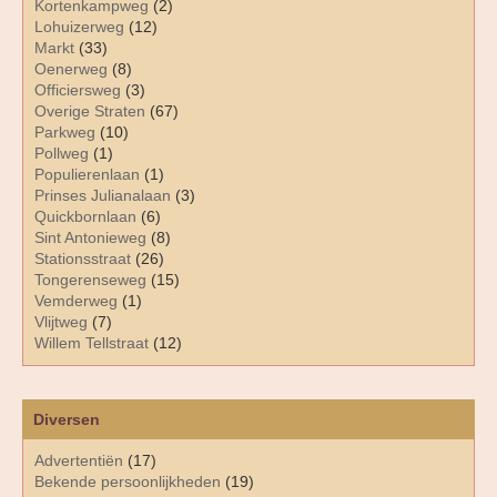
Kortenkampweg
(2)
Lohuizerweg
(12)
Markt
(33)
Oenerweg
(8)
Officiersweg
(3)
Overige Straten
(67)
Parkweg
(10)
Pollweg
(1)
Populierenlaan
(1)
Prinses Julianalaan
(3)
Quickbornlaan
(6)
Sint Antonieweg
(8)
Stationsstraat
(26)
Tongerenseweg
(15)
Vemderweg
(1)
Vlijtweg
(7)
Willem Tellstraat
(12)
Diversen
Advertentiën
(17)
Bekende persoonlijkheden
(19)