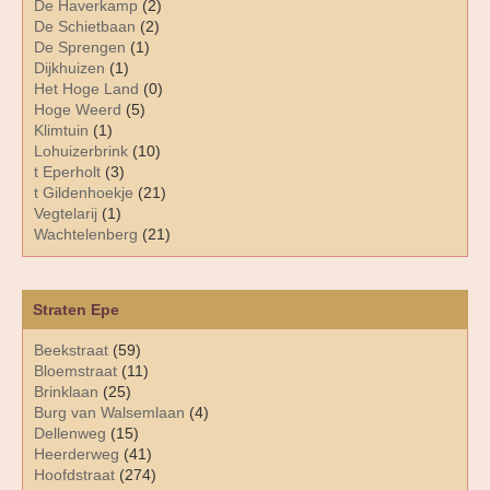
De Haverkamp
(2)
De Schietbaan
(2)
De Sprengen
(1)
Dijkhuizen
(1)
Het Hoge Land
(0)
Hoge Weerd
(5)
Klimtuin
(1)
Lohuizerbrink
(10)
t Eperholt
(3)
t Gildenhoekje
(21)
Vegtelarij
(1)
Wachtelenberg
(21)
Straten Epe
Beekstraat
(59)
Bloemstraat
(11)
Brinklaan
(25)
Burg van Walsemlaan
(4)
Dellenweg
(15)
Heerderweg
(41)
Hoofdstraat
(274)