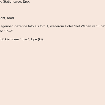
k, Stationsweg, Epe.
cent, rood.
 nagenoeg dezelfde foto als foto 1, wederom Hotel “Het Wapen van Epe”
de “Toko”.
50 Gerritsen “Toko”, Epe (G).