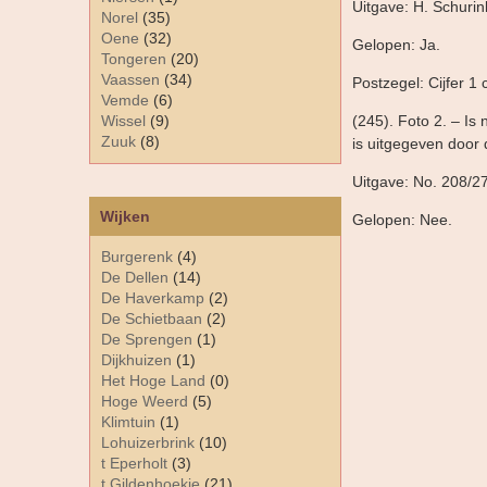
Uitgave: H. Schurin
Norel
(35)
Oene
(32)
Gelopen: Ja.
Tongeren
(20)
Vaassen
(34)
Postzegel: Cijfer 1 
Vemde
(6)
Wissel
(9)
(245). Foto 2. – Is
Zuuk
(8)
is uitgegeven door 
Uitgave: No. 208/27
Wijken
Gelopen: Nee.
Burgerenk
(4)
De Dellen
(14)
De Haverkamp
(2)
De Schietbaan
(2)
De Sprengen
(1)
Dijkhuizen
(1)
Het Hoge Land
(0)
Hoge Weerd
(5)
Klimtuin
(1)
Lohuizerbrink
(10)
t Eperholt
(3)
t Gildenhoekje
(21)