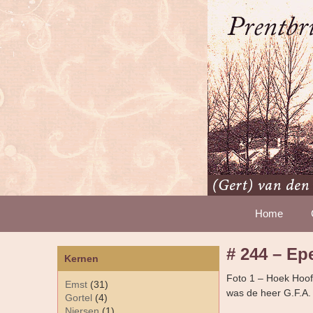
Home
# 244 – Ep
Kernen
Foto 1 – Hoek Hoofd
Emst
(31)
was de heer G.F.A.
Gortel
(4)
Niersen
(1)