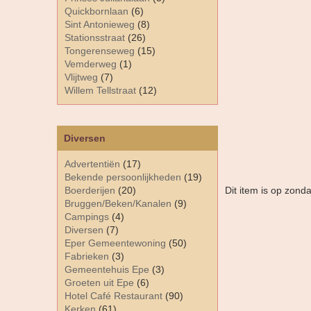
Quickbornlaan
(6)
Sint Antonieweg
(8)
Stationsstraat
(26)
Tongerenseweg
(15)
Vemderweg
(1)
Vlijtweg
(7)
Willem Tellstraat
(12)
Diversen
Advertentiën
(17)
Bekende persoonlijkheden
(19)
Boerderijen
(20)
Dit item is op zon
Bruggen/Beken/Kanalen
(9)
Campings
(4)
Diversen
(7)
Eper Gemeentewoning
(50)
Fabrieken
(3)
Gemeentehuis Epe
(3)
Groeten uit Epe
(6)
Hotel Café Restaurant
(90)
Kerken
(61)