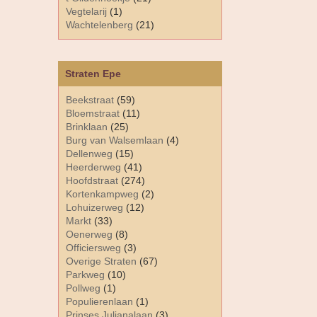
Vegtelarij
(1)
Wachtelenberg
(21)
Straten Epe
Beekstraat
(59)
Bloemstraat
(11)
Brinklaan
(25)
Burg van Walsemlaan
(4)
Dellenweg
(15)
Heerderweg
(41)
Hoofdstraat
(274)
Kortenkampweg
(2)
Lohuizerweg
(12)
Markt
(33)
Oenerweg
(8)
Officiersweg
(3)
Overige Straten
(67)
Parkweg
(10)
Pollweg
(1)
Populierenlaan
(1)
Prinses Julianalaan
(3)