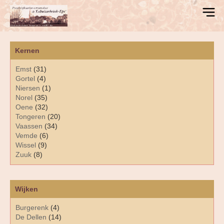
Kernen
Emst
(31)
Gortel
(4)
Niersen
(1)
Norel
(35)
Oene
(32)
Tongeren
(20)
Vaassen
(34)
Vemde
(6)
Wissel
(9)
Zuuk
(8)
Wijken
Burgerenk
(4)
De Dellen
(14)