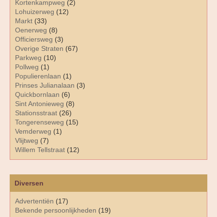
Kortenkampweg
(2)
Lohuizerweg
(12)
Markt
(33)
Oenerweg
(8)
Officiersweg
(3)
Overige Straten
(67)
Parkweg
(10)
Pollweg
(1)
Populierenlaan
(1)
Prinses Julianalaan
(3)
Quickbornlaan
(6)
Sint Antonieweg
(8)
Stationsstraat
(26)
Tongerenseweg
(15)
Vemderweg
(1)
Vlijtweg
(7)
Willem Tellstraat
(12)
Diversen
Advertentiën
(17)
Bekende persoonlijkheden
(19)