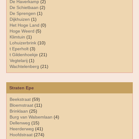
De Haverkamp
(2)
De Schietbaan
(2)
De Sprengen
(1)
Dijkhuizen
(1)
Het Hoge Land
(0)
Hoge Weerd
(5)
Klimtuin
(1)
Lohuizerbrink
(10)
t Eperholt
(3)
t Gildenhoekje
(21)
Vegtelarij
(1)
Wachtelenberg
(21)
Straten Epe
Beekstraat
(59)
Bloemstraat
(11)
Brinklaan
(25)
Burg van Walsemlaan
(4)
Dellenweg
(15)
Heerderweg
(41)
Hoofdstraat
(274)