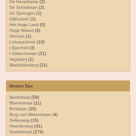
De Haverkamp
(2)
De Schietbaan
(2)
De Sprengen
(1)
Dijkhuizen
(1)
Het Hoge Land
(0)
Hoge Weerd
(5)
Klimtuin
(1)
Lohuizerbrink
(10)
t Eperholt
(3)
t Gildenhoekje
(21)
Vegtelarij
(1)
Wachtelenberg
(21)
Straten Epe
Beekstraat
(59)
Bloemstraat
(11)
Brinklaan
(25)
Burg van Walsemlaan
(4)
Dellenweg
(15)
Heerderweg
(41)
Hoofdstraat
(274)