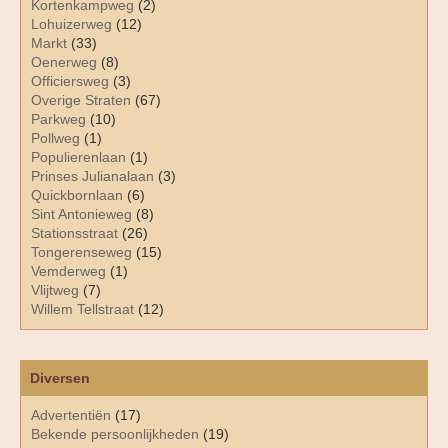
Kortenkampweg
(2)
Lohuizerweg
(12)
Markt
(33)
Oenerweg
(8)
Officiersweg
(3)
Overige Straten
(67)
Parkweg
(10)
Pollweg
(1)
Populierenlaan
(1)
Prinses Julianalaan
(3)
Quickbornlaan
(6)
Sint Antonieweg
(8)
Stationsstraat
(26)
Tongerenseweg
(15)
Vemderweg
(1)
Vlijtweg
(7)
Willem Tellstraat
(12)
Diversen
Advertentiën
(17)
Bekende persoonlijkheden
(19)