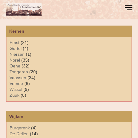
Kernen
Emst
(31)
Gortel
(4)
Niersen
(1)
Norel
(35)
Oene
(32)
Tongeren
(20)
Vaassen
(34)
Vemde
(6)
Wissel
(9)
Zuuk
(8)
Wijken
Burgerenk
(4)
De Dellen
(14)