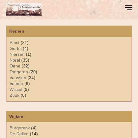
Kernen
Emst
(31)
Gortel
(4)
Niersen
(1)
Norel
(35)
Oene
(32)
Tongeren
(20)
Vaassen
(34)
Vemde
(6)
Wissel
(9)
Zuuk
(8)
Wijken
Burgerenk
(4)
De Dellen
(14)