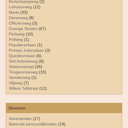
Kortenkampweg
(2)
Lohuizerweg
(12)
Markt
(33)
Oenerweg
(8)
Officiersweg
(3)
Overige Straten
(67)
Parkweg
(10)
Pollweg
(1)
Populierenlaan
(1)
Prinses Julianalaan
(3)
Quickbornlaan
(6)
Sint Antonieweg
(8)
Stationsstraat
(26)
Tongerenseweg
(15)
Vemderweg
(1)
Vlijtweg
(7)
Willem Tellstraat
(12)
Diversen
Advertentiën
(17)
Bekende persoonlijkheden
(19)