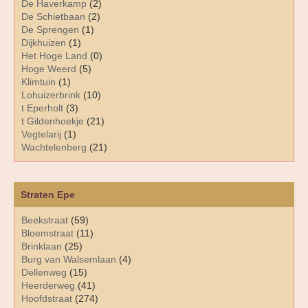
De Haverkamp
(2)
De Schietbaan
(2)
De Sprengen
(1)
Dijkhuizen
(1)
Het Hoge Land
(0)
Hoge Weerd
(5)
Klimtuin
(1)
Lohuizerbrink
(10)
t Eperholt
(3)
t Gildenhoekje
(21)
Vegtelarij
(1)
Wachtelenberg
(21)
Straten Epe
Beekstraat
(59)
Bloemstraat
(11)
Brinklaan
(25)
Burg van Walsemlaan
(4)
Dellenweg
(15)
Heerderweg
(41)
Hoofdstraat
(274)