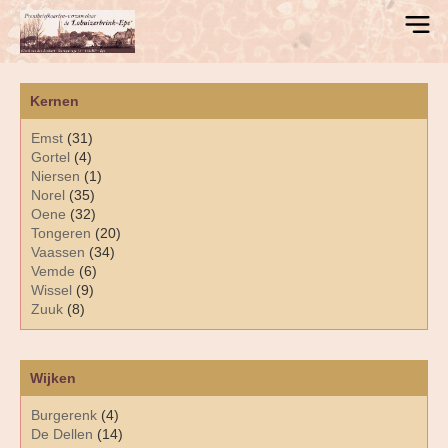
Kernen
Emst
(31)
Gortel
(4)
Niersen
(1)
Norel
(35)
Oene
(32)
Tongeren
(20)
Vaassen
(34)
Vemde
(6)
Wissel
(9)
Zuuk
(8)
Wijken
Burgerenk
(4)
De Dellen
(14)