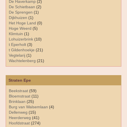
De Haverkamp
(2)
De Schietbaan
(2)
De Sprengen
(1)
Dijkhuizen
(1)
Het Hoge Land
(0)
Hoge Weerd
(5)
Klimtuin
(1)
Lohuizerbrink
(10)
t Eperholt
(3)
t Gildenhoekje
(21)
Vegtelarij
(1)
Wachtelenberg
(21)
Straten Epe
Beekstraat
(59)
Bloemstraat
(11)
Brinklaan
(25)
Burg van Walsemlaan
(4)
Dellenweg
(15)
Heerderweg
(41)
Hoofdstraat
(274)