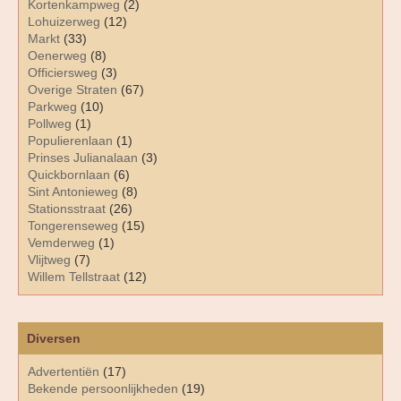
Kortenkampweg
(2)
Lohuizerweg
(12)
Markt
(33)
Oenerweg
(8)
Officiersweg
(3)
Overige Straten
(67)
Parkweg
(10)
Pollweg
(1)
Populierenlaan
(1)
Prinses Julianalaan
(3)
Quickbornlaan
(6)
Sint Antonieweg
(8)
Stationsstraat
(26)
Tongerenseweg
(15)
Vemderweg
(1)
Vlijtweg
(7)
Willem Tellstraat
(12)
Diversen
Advertentiën
(17)
Bekende persoonlijkheden
(19)