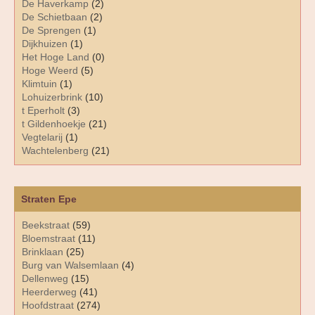
De Haverkamp
(2)
De Schietbaan
(2)
De Sprengen
(1)
Dijkhuizen
(1)
Het Hoge Land
(0)
Hoge Weerd
(5)
Klimtuin
(1)
Lohuizerbrink
(10)
t Eperholt
(3)
t Gildenhoekje
(21)
Vegtelarij
(1)
Wachtelenberg
(21)
Straten Epe
Beekstraat
(59)
Bloemstraat
(11)
Brinklaan
(25)
Burg van Walsemlaan
(4)
Dellenweg
(15)
Heerderweg
(41)
Hoofdstraat
(274)