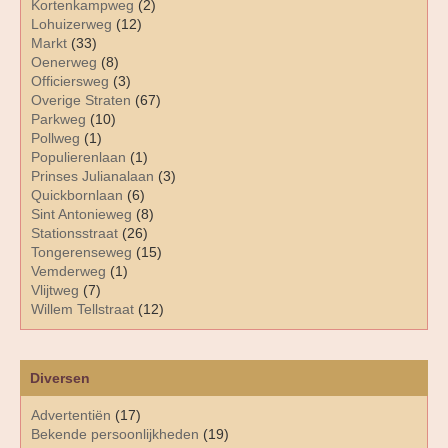
Kortenkampweg
(2)
Lohuizerweg
(12)
Markt
(33)
Oenerweg
(8)
Officiersweg
(3)
Overige Straten
(67)
Parkweg
(10)
Pollweg
(1)
Populierenlaan
(1)
Prinses Julianalaan
(3)
Quickbornlaan
(6)
Sint Antonieweg
(8)
Stationsstraat
(26)
Tongerenseweg
(15)
Vemderweg
(1)
Vlijtweg
(7)
Willem Tellstraat
(12)
Diversen
Advertentiën
(17)
Bekende persoonlijkheden
(19)