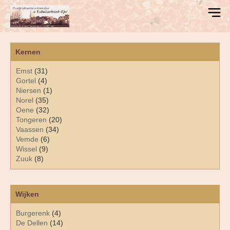
Kernen
Emst
(31)
Gortel
(4)
Niersen
(1)
Norel
(35)
Oene
(32)
Tongeren
(20)
Vaassen
(34)
Vemde
(6)
Wissel
(9)
Zuuk
(8)
Wijken
Burgerenk
(4)
De Dellen
(14)