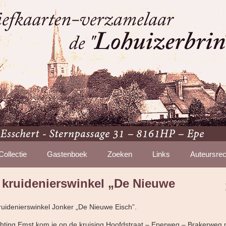
Collectie
Gastenboek
Zoeken
Links
Auteursrec
 kruidenierswinkel „De Nieuwe
ruidenierswinkel Jonker „De Nieuwe Eisch”.
 richting Emst kom je op de kruising Hoofdstraat – Eperweg – Brakerweg