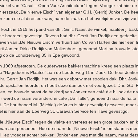
inkel van “Casal – Open Vuur Architectuur” tegen. Vroeger zat hier d
nierszaak „De Nieuwe Eisch” van eigenaar G.H. (Gerrit) Jonker. De he
jn zoon die al directeur was, nam de zaak na het overlijden van zijn vad
 kocht in 1919 het pand van dhr. Smit. Naast de winkel, maalderij, bak
ne boerderij gevestigd. Tevens had dhr. Gerrit Jan Rodijk een gedeelte
wen van „De Nieuwe Eisch” verhuurt aan Co van Harten die hier een fi
rit Jan en Dirkje Rodijk van Malkenhorst genaamd Martina trouwde lat
ng op de Lohuizerweg 35 in Epe gewoond.
in 1969 afgestoten. De ouderwetse bakkersmachine kreeg een plaats i
 “Hagedoorns Plaatse” aan de Ledderweg 11 in Zuuk. De heer Jonker 
r. Gerrit Jan Rodijk. Het was een gebouw met strooien dak. Dhr. Jonker
 de opstallen hoorde, en heeft deze dan ook niet voortgezet. Dhr. G.J. 
ten, en bouwde naast de bakkerij van Jonker een café die hij ook de 
er werd de naam veranderd in café „De Halte”, genoemd naar de halte
t. De houthandel M. (Michiel) de Vries is hier gevestigd geweest, maar 
 is hier aan de Eperweg 31 Caravan Service ten Have gevestigd.
e „Nieuwe Eisch” tegen de vlakte en verrees er een grote bakker- en kr
man aan personeel. Hoe de naam de „Nieuwe Eisch” is ontstaan is men
 liep vroeger achter bakkerij Jonker een weg met die naam, maar dez