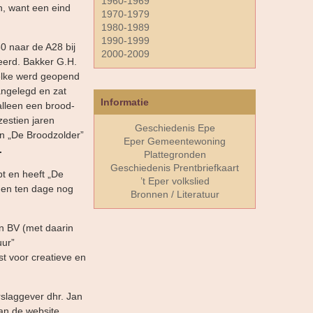
1960-1969
n, want een eind
1970-1979
1980-1989
1990-1999
0 naar de A28 bij
2000-2009
eerd. Bakker G.H.
welke werd geopend
angelegd en zat
Informatie
alleen een brood-
estien jaren
Geschiedenis Epe
an „De Broodzolder”
Eper Gemeentewoning
.
Plattegronden
Geschiedenis Prentbriefkaart
t en heeft „De
’t Eper volkslied
den ten dage nog
Bronnen / Literatuur
n BV (met daarin
uur”
t voor creatieve en
slaggever dhr. Jan
van de website