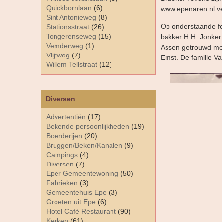
Quickbornlaan
(6)
www.epenaren.nl ve
Sint Antonieweg
(8)
Op onderstaande fot
Stationsstraat
(26)
Tongerenseweg
(15)
bakker H.H. Jonker 
Vemderweg
(1)
Assen getrouwd met
Vlijtweg
(7)
Emst. De familie V
Willem Tellstraat
(12)
Diversen
Advertentiën
(17)
Bekende persoonlijkheden
(19)
Boerderijen
(20)
Bruggen/Beken/Kanalen
(9)
Campings
(4)
Diversen
(7)
Eper Gemeentewoning
(50)
Fabrieken
(3)
Gemeentehuis Epe
(3)
Groeten uit Epe
(6)
Hotel Café Restaurant
(90)
Kerken
(61)