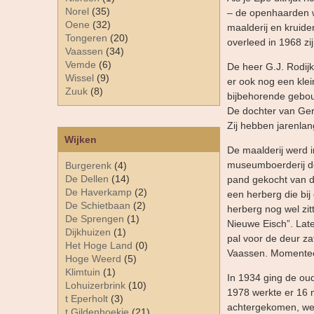
Norel
(35)
– de openhaarden w
Oene
(32)
maalderij en kruide
Tongeren
(20)
overleed in 1968 zi
Vaassen
(34)
Vemde
(6)
De heer G.J. Rodijk
Wissel
(9)
er ook nog een klei
Zuuk
(8)
bijbehorende gebou
De dochter van Ger
Zij hebben jarenla
Wijken
De maalderij werd 
museumboerderij de
Burgerenk
(4)
De Dellen
(14)
pand gekocht van dh
De Haverkamp
(2)
een herberg die bij
De Schietbaan
(2)
herberg nog wel zit
De Sprengen
(1)
Nieuwe Eisch”. Lat
Dijkhuizen
(1)
pal voor de deur za
Het Hoge Land
(0)
Vaassen. Momenteel
Hoge Weerd
(5)
Klimtuin
(1)
In 1934 ging de oud
Lohuizerbrink
(10)
1978 werkte er 16 
t Eperholt
(3)
achtergekomen, wel
t Gildenhoekje
(21)