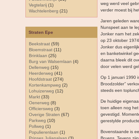
weg werd veel gebr
Vegtelarij
(1)
verder moest bij het
Wachtelenberg
(21)
Jaren geleden ware
Nunspeet aan te le
Straten Epe
Jonker nam het zek
op 23 oktober 1974
Beekstraat
(59)
Jonker dus eigenlij
Bloemstraat
(11)
en banketwinkel ge
Brinklaan
(25)
daarna bleek dit ov
Burg van Walsemlaan
(4)
door velen werd g
Dellenweg
(15)
Heerderweg
(41)
Op 1 januari 1990 
Hoofdstraat
(274)
Broodzolder” verko
Kortenkampweg
(2)
steeds een toplunch
Lohuizerweg
(12)
Markt
(33)
De huidige eigenaa
Oenerweg
(8)
toen alleen nog het
Officiersweg
(3)
gevestigd. Momente
Overige Straten
(67)
Parkweg
(10)
gerestylde product
Pollweg
(1)
Bovenstaande is ee
Populierenlaan
(1)
Prinses Julianalaan
(3)
Bruens. Tevens zijn