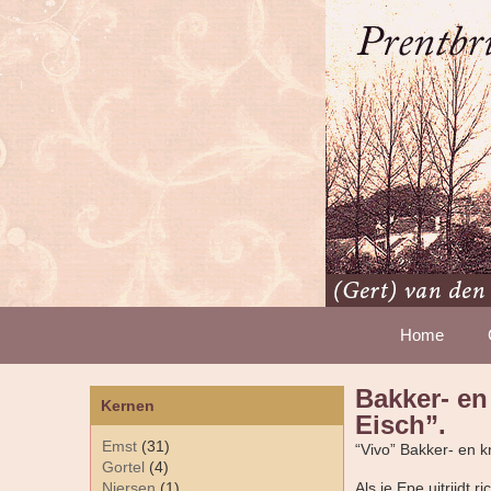
Home
Bakker- en
Kernen
Eisch”.
Emst
(31)
“Vivo” Bakker- en k
Gortel
(4)
Niersen
(1)
Als je Epe uitrijdt