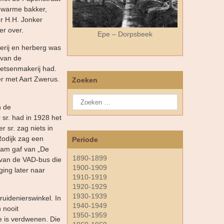
e warme bakker,
er H.H. Jonker
er over.
Epe – Dorpsbeek
kerij en herberg was
 van de
etsenmakerij had.
er met Aart Zwerus.
Zoeken
n de
sr. had in 1928 het
 sr. zag niets in
Rodijk zag een
Periode
naam gaf van „De
1890-1899
 van de VAD-bus die
1900-1909
ging later naar
1910-1919
1920-1929
1930-1939
uidenierswinkel. In
1940-1949
 nooit
1950-1959
e is verdwenen. Die