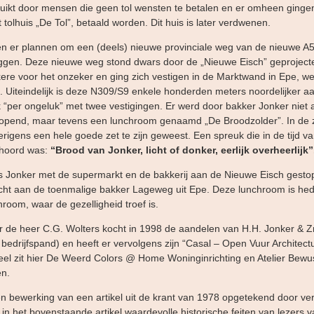
uikt door mensen die geen tol wensten te betalen en er omheen ginge
 tolhuis „De Tol”, betaald worden. Dit huis is later verdwenen.
n er plannen om een (deels) nieuwe provinciale weg van de nieuwe A5
ggen. Deze nieuwe weg stond dwars door de „Nieuwe Eisch” geproject
ere voor het onzeker en ging zich vestigen in de Marktwand in Epe, 
. Uiteindelijk is deze N309/S9 enkele honderden meters noordelijker a
k “per ongeluk” met twee vestigingen. Er werd door bakker Jonker niet 
opend, maar tevens een lunchroom genaamd „De Broodzolder”. In de z
erigens een hele goede zet te zijn geweest. Een spreuk die in de tijd v
ehoord was:
“Brood van Jonker, licht of donker, eerlijk overheerlijk”
is Jonker met de supermarkt en de bakkerij aan de Nieuwe Eisch gestop
cht aan de toenmalige bakker Lageweg uit Epe. Deze lunchroom is he
room, waar de gezelligheid troef is.
r de heer C.G. Wolters kocht in 1998 de aandelen van H.H. Jonker & Z
 bedrijfspand) en heeft er vervolgens zijn “Casal – Open Vuur Architect
el zit hier De Weerd Colors @ Home Woninginrichting en Atelier Bewus
en.
n bewerking van een artikel uit de krant van 1978 opgetekend door ver
 in het bovenstaande artikel waardevolle historische feiten van lezers 