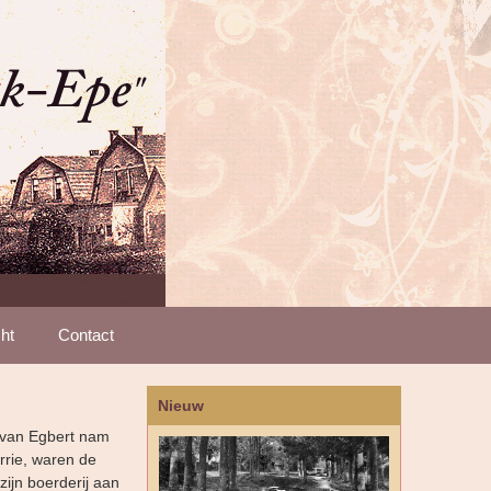
ht
Contact
Nieuw
n van Egbert nam
rrie, waren de
ijn boerderij aan