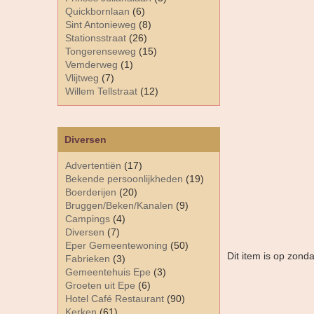
Quickbornlaan
(6)
Sint Antonieweg
(8)
Stationsstraat
(26)
Tongerenseweg
(15)
Vemderweg
(1)
Vlijtweg
(7)
Willem Tellstraat
(12)
Diversen
Advertentiën
(17)
Bekende persoonlijkheden
(19)
Boerderijen
(20)
Bruggen/Beken/Kanalen
(9)
Campings
(4)
Diversen
(7)
Eper Gemeentewoning
(50)
Dit item is op zond
Fabrieken
(3)
Gemeentehuis Epe
(3)
Groeten uit Epe
(6)
Hotel Café Restaurant
(90)
Kerken
(61)