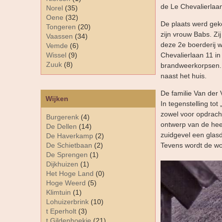
de Le Chevalierlaa
Norel
(35)
Oene
(32)
De plaats werd gek
Tongeren
(20)
zijn vrouw Babs. Zi
Vaassen
(34)
deze 2e boerderij 
Vemde
(6)
Wissel
(9)
Chevalierlaan 11 i
Zuuk
(8)
brandweerkorpsen. 
naast het huis.
De familie Van der
Wijken
In tegenstelling tot
zowel voor opdracht
Burgerenk
(4)
ontwerp van de hee
De Dellen
(14)
zuidgevel een glas
De Haverkamp
(2)
De Schietbaan
(2)
Tevens wordt de w
De Sprengen
(1)
Dijkhuizen
(1)
Het Hoge Land
(0)
Hoge Weerd
(5)
Klimtuin
(1)
Lohuizerbrink
(10)
t Eperholt
(3)
t Gildenhoekje
(21)