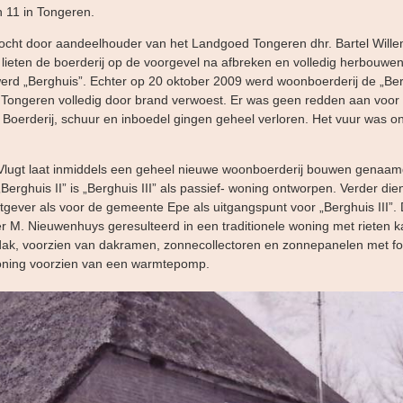
n 11 in Tongeren.
ocht door aandeelhouder van het Landgoed Tongeren dhr. Bartel Wille
j lieten de boerderij op de voorgevel na afbreken en volledig herbouw
werd „Berghuis”. Echter op 20 oktober 2009 werd woonboerderij de „Be
n Tongeren volledig door brand verwoest. Er was geen redden aan voor
Boerderij, schuur en inboedel gingen geheel verloren. Het vuur was on
 Vlugt laat inmiddels een geheel nieuwe woonboerderij bouwen genaamd 
 „Berghuis II” is „Berghuis III” als passief- woning ontworpen. Verder die
gever als voor de gemeente Epe als uitgangspunt voor „Berghuis III”. D
r M. Nieuwenhuys geresulteerd in een traditionele woning met rieten k
dak, voorzien van dakramen, zonnecollectoren en zonnepanelen met fot
oning voorzien van een warmtepomp.