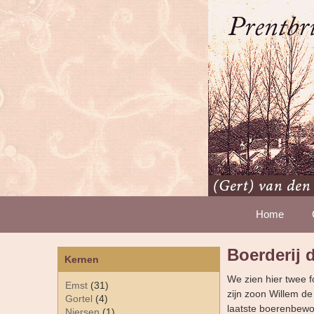
Home
Boerderij 
Kernen
We zien hier twee f
Emst
(31)
zijn zoon Willem de
Gortel
(4)
laatste boerenbewon
Niersen
(1)