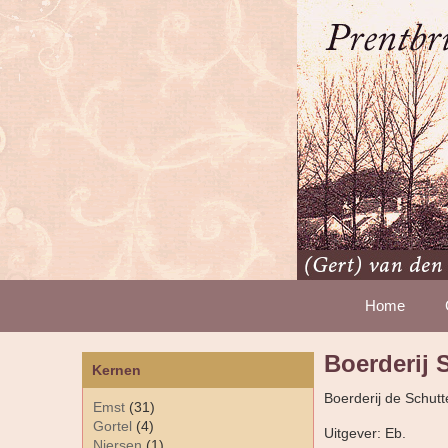
Home
Boerderij 
Kernen
Boerderij de Schut
Emst
(31)
Gortel
(4)
Uitgever: Eb.
Niersen
(1)