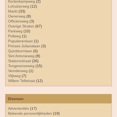
Kortenkampweg
(2)
Lohuizerweg
(12)
Markt
(33)
Oenerweg
(8)
Officiersweg
(3)
Overige Straten
(67)
Parkweg
(10)
Pollweg
(1)
Populierenlaan
(1)
Prinses Julianalaan
(3)
Quickbornlaan
(6)
Sint Antonieweg
(8)
Stationsstraat
(26)
Tongerenseweg
(15)
Vemderweg
(1)
Vlijtweg
(7)
Willem Tellstraat
(12)
Diversen
Advertentiën
(17)
Bekende persoonlijkheden
(19)