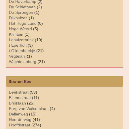
De Haverkamp
(2)
De Schietbaan
(2)
De Sprengen
(1)
Dijkhuizen
(1)
Het Hoge Land
(0)
Hoge Weerd
(5)
Klimtuin
(1)
Lohuizerbrink
(10)
t Eperholt
(3)
t Gildenhoekje
(21)
Vegtelarij
(1)
Wachtelenberg
(21)
Straten Epe
Beekstraat
(59)
Bloemstraat
(11)
Brinklaan
(25)
Burg van Walsemlaan
(4)
Dellenweg
(15)
Heerderweg
(41)
Hoofdstraat
(274)