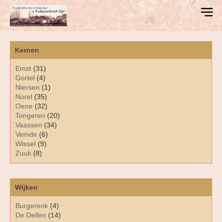
Kernen
Emst
(31)
Gortel
(4)
Niersen
(1)
Norel
(35)
Oene
(32)
Tongeren
(20)
Vaassen
(34)
Vemde
(6)
Wissel
(9)
Zuuk
(8)
Wijken
Burgerenk
(4)
De Dellen
(14)