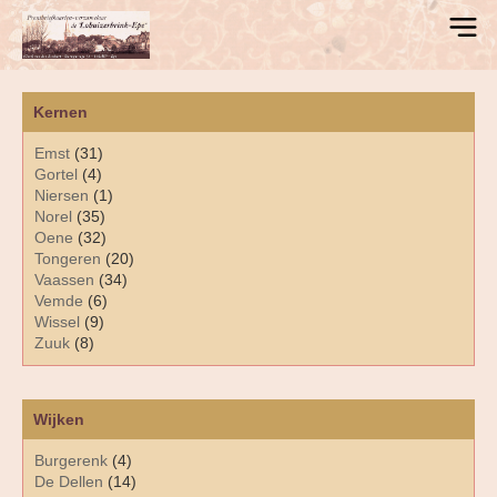
Kernen
Emst
(31)
Gortel
(4)
Niersen
(1)
Norel
(35)
Oene
(32)
Tongeren
(20)
Vaassen
(34)
Vemde
(6)
Wissel
(9)
Zuuk
(8)
Wijken
Burgerenk
(4)
De Dellen
(14)