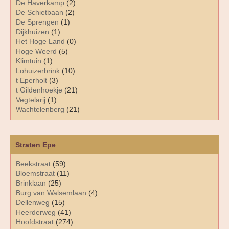
De Haverkamp
(2)
De Schietbaan
(2)
De Sprengen
(1)
Dijkhuizen
(1)
Het Hoge Land
(0)
Hoge Weerd
(5)
Klimtuin
(1)
Lohuizerbrink
(10)
t Eperholt
(3)
t Gildenhoekje
(21)
Vegtelarij
(1)
Wachtelenberg
(21)
Straten Epe
Beekstraat
(59)
Bloemstraat
(11)
Brinklaan
(25)
Burg van Walsemlaan
(4)
Dellenweg
(15)
Heerderweg
(41)
Hoofdstraat
(274)