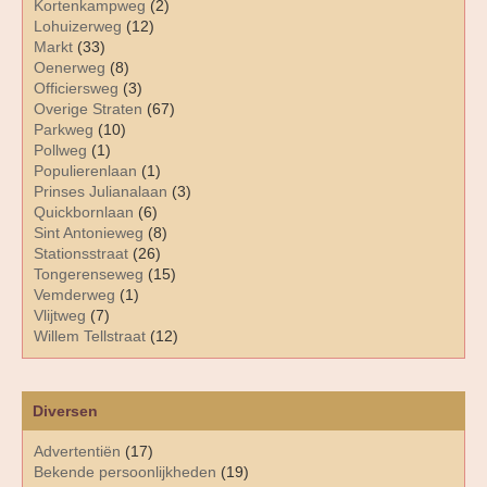
Kortenkampweg
(2)
Lohuizerweg
(12)
Markt
(33)
Oenerweg
(8)
Officiersweg
(3)
Overige Straten
(67)
Parkweg
(10)
Pollweg
(1)
Populierenlaan
(1)
Prinses Julianalaan
(3)
Quickbornlaan
(6)
Sint Antonieweg
(8)
Stationsstraat
(26)
Tongerenseweg
(15)
Vemderweg
(1)
Vlijtweg
(7)
Willem Tellstraat
(12)
Diversen
Advertentiën
(17)
Bekende persoonlijkheden
(19)