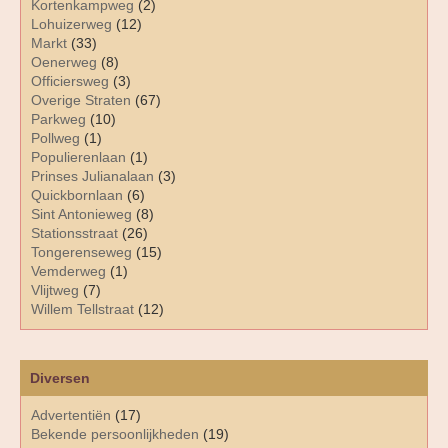
Kortenkampweg
(2)
Lohuizerweg
(12)
Markt
(33)
Oenerweg
(8)
Officiersweg
(3)
Overige Straten
(67)
Parkweg
(10)
Pollweg
(1)
Populierenlaan
(1)
Prinses Julianalaan
(3)
Quickbornlaan
(6)
Sint Antonieweg
(8)
Stationsstraat
(26)
Tongerenseweg
(15)
Vemderweg
(1)
Vlijtweg
(7)
Willem Tellstraat
(12)
Diversen
Advertentiën
(17)
Bekende persoonlijkheden
(19)