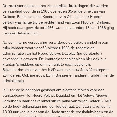
De zaak stond bekend om zijn heerlijke ‘krakelingen’ die werden
vervaardigd door de in 1966 overleden 85-jarige ome Jan van
Dalfsen. Bakkersknecht Koenraad van Olst, die naar Heerde
vertrok was lange tijd de rechterhand van zoon Nico van Dalfsen.
Hij heeft daar gewerkt tot 1966, want op zaterdag 18 juni 1966 ging
de zaak definitief dicht.
Na een interne verbouwing veranderde de bakkerswinkel in een
ruim kantoor, waar vanaf 3 oktober 1966 de redactie en
administratie van het Noord Veluws Dagblad (nu de Stentor)
gevestigd is geweest. De krantenjongens haalden hier ook hun
kranten ’s middags op om hun wijk te gaan bedienen.
Bijkantoorhoudster van het NVD was mevrouw Jetty Verstrepen-
Zwinderen. Ook mevrouw Edith Bresser en anderen runden hier de
administratie.
In 1972 werd het pand gesloopt om plaats te maken voor een
bankgebouw. Het Noord Veluws Dagblad en Het Veluws Nieuws
verhuisden naar het karakteristieke pand van wijlen Dokter A. Mijs
op de hoek Julianalaan met de Hoofdstraat. Zondag s’ avonds na
18.00 uur kon je hier aan de Hoofdstraat de voetbaluitslagen en de