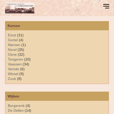
Kernen
Emst
(31)
Gortel
(4)
Niersen
(1)
Norel
(35)
Oene
(32)
Tongeren
(20)
Vaassen
(34)
Vemde
(6)
Wissel
(9)
Zuuk
(8)
Wijken
Burgerenk
(4)
De Dellen
(14)