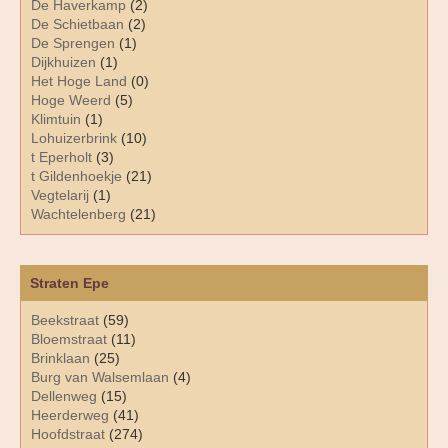
De Haverkamp
(2)
De Schietbaan
(2)
De Sprengen
(1)
Dijkhuizen
(1)
Het Hoge Land
(0)
Hoge Weerd
(5)
Klimtuin
(1)
Lohuizerbrink
(10)
t Eperholt
(3)
t Gildenhoekje
(21)
Vegtelarij
(1)
Wachtelenberg
(21)
Straten Epe
Beekstraat
(59)
Bloemstraat
(11)
Brinklaan
(25)
Burg van Walsemlaan
(4)
Dellenweg
(15)
Heerderweg
(41)
Hoofdstraat
(274)