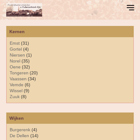
Kernen
Emst
(31)
Gortel
(4)
Niersen
(1)
Norel
(35)
Oene
(32)
Tongeren
(20)
Vaassen
(34)
Vemde
(6)
Wissel
(9)
Zuuk
(8)
Wijken
Burgerenk
(4)
De Dellen
(14)