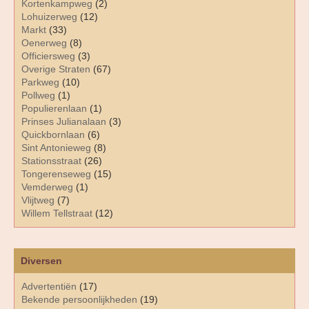
Kortenkampweg
(2)
Lohuizerweg
(12)
Markt
(33)
Oenerweg
(8)
Officiersweg
(3)
Overige Straten
(67)
Parkweg
(10)
Pollweg
(1)
Populierenlaan
(1)
Prinses Julianalaan
(3)
Quickbornlaan
(6)
Sint Antonieweg
(8)
Stationsstraat
(26)
Tongerenseweg
(15)
Vemderweg
(1)
Vlijtweg
(7)
Willem Tellstraat
(12)
Diversen
Advertentiën
(17)
Bekende persoonlijkheden
(19)