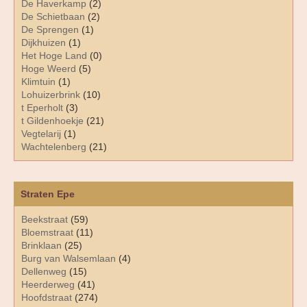
De Haverkamp
(2)
De Schietbaan
(2)
De Sprengen
(1)
Dijkhuizen
(1)
Het Hoge Land
(0)
Hoge Weerd
(5)
Klimtuin
(1)
Lohuizerbrink
(10)
t Eperholt
(3)
t Gildenhoekje
(21)
Vegtelarij
(1)
Wachtelenberg
(21)
Straten Epe
Beekstraat
(59)
Bloemstraat
(11)
Brinklaan
(25)
Burg van Walsemlaan
(4)
Dellenweg
(15)
Heerderweg
(41)
Hoofdstraat
(274)