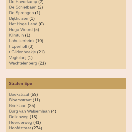
De Haverkamp
(2)
De Schietbaan
(2)
De Sprengen
(1)
Dijkhuizen
(1)
Het Hoge Land
(0)
Hoge Weerd
(5)
Klimtuin
(1)
Lohuizerbrink
(10)
t Eperholt
(3)
t Gildenhoekje
(21)
Vegtelarij
(1)
Wachtelenberg
(21)
Straten Epe
Beekstraat
(59)
Bloemstraat
(11)
Brinklaan
(25)
Burg van Walsemlaan
(4)
Dellenweg
(15)
Heerderweg
(41)
Hoofdstraat
(274)