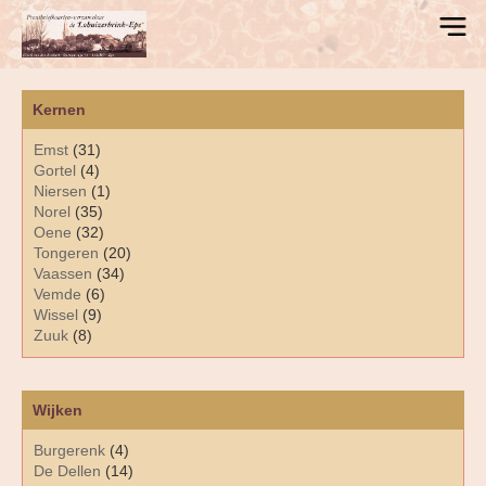
Kernen
Emst
(31)
Gortel
(4)
Niersen
(1)
Norel
(35)
Oene
(32)
Tongeren
(20)
Vaassen
(34)
Vemde
(6)
Wissel
(9)
Zuuk
(8)
Wijken
Burgerenk
(4)
De Dellen
(14)