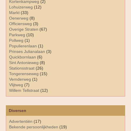
Kortenkampweg
(2)
Lohuizerweg
(12)
Markt
(33)
Oenerweg
(8)
Officiersweg
(3)
Overige Straten
(67)
Parkweg
(10)
Pollweg
(1)
Populierenlaan
(1)
Prinses Julianalaan
(3)
Quickbornlaan
(6)
Sint Antonieweg
(8)
Stationsstraat
(26)
Tongerenseweg
(15)
Vemderweg
(1)
Vlijtweg
(7)
Willem Tellstraat
(12)
Diversen
Advertentiën
(17)
Bekende persoonlijkheden
(19)