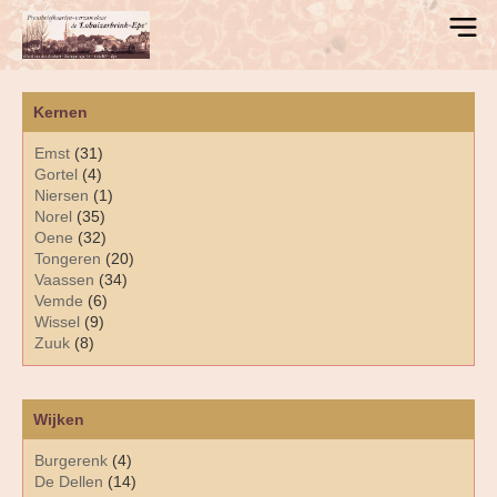
Kernen
Emst
(31)
Gortel
(4)
Niersen
(1)
Norel
(35)
Oene
(32)
Tongeren
(20)
Vaassen
(34)
Vemde
(6)
Wissel
(9)
Zuuk
(8)
Wijken
Burgerenk
(4)
De Dellen
(14)