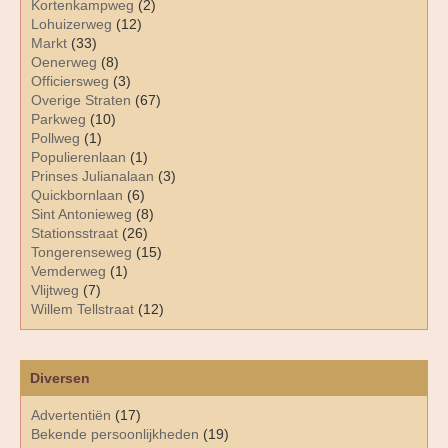
Kortenkampweg
(2)
Lohuizerweg
(12)
Markt
(33)
Oenerweg
(8)
Officiersweg
(3)
Overige Straten
(67)
Parkweg
(10)
Pollweg
(1)
Populierenlaan
(1)
Prinses Julianalaan
(3)
Quickbornlaan
(6)
Sint Antonieweg
(8)
Stationsstraat
(26)
Tongerenseweg
(15)
Vemderweg
(1)
Vlijtweg
(7)
Willem Tellstraat
(12)
Diversen
Advertentiën
(17)
Bekende persoonlijkheden
(19)