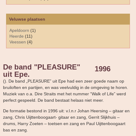
Veluwse plaatsen
Apeldoorn
(1)
Heerde
(11)
Veessen
(4)
De band "PLEASURE"
1996
uit Epe.
(). De band „PLEASURE” uit Epe had een zeer goede naam op
bruiloften en partijen, en was veelvuldig in de omgeving te horen.
Muziek van o.a. Dire Straits met het nummer “Walk of Life” werd
perfect gespeeld. De band bestaat helaas niet meer.
De formatie bestond in 1996 uit: v.l.n.r Johan Heersing – gitaar en
zang, Chris Uijttenboogaart- gitaar en zang, Gerrit Slijkhuis –
drums, Harry Zoeten – toetsen en zang en Paul Uijttenboogaart
bas en zang.