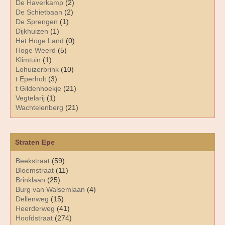
De Haverkamp
(2)
De Schietbaan
(2)
De Sprengen
(1)
Dijkhuizen
(1)
Het Hoge Land
(0)
Hoge Weerd
(5)
Klimtuin
(1)
Lohuizerbrink
(10)
t Eperholt
(3)
t Gildenhoekje
(21)
Vegtelarij
(1)
Wachtelenberg
(21)
Straten Epe
Beekstraat
(59)
Bloemstraat
(11)
Brinklaan
(25)
Burg van Walsemlaan
(4)
Dellenweg
(15)
Heerderweg
(41)
Hoofdstraat
(274)