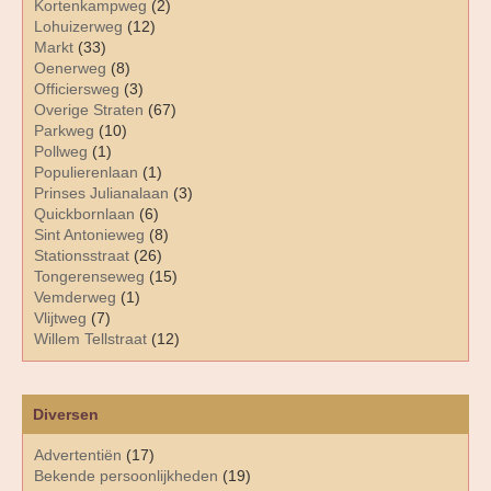
Kortenkampweg
(2)
Lohuizerweg
(12)
Markt
(33)
Oenerweg
(8)
Officiersweg
(3)
Overige Straten
(67)
Parkweg
(10)
Pollweg
(1)
Populierenlaan
(1)
Prinses Julianalaan
(3)
Quickbornlaan
(6)
Sint Antonieweg
(8)
Stationsstraat
(26)
Tongerenseweg
(15)
Vemderweg
(1)
Vlijtweg
(7)
Willem Tellstraat
(12)
Diversen
Advertentiën
(17)
Bekende persoonlijkheden
(19)