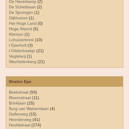
De Haverkamp
(2)
De Schietbaan
(2)
De Sprengen
(1)
Dijkhuizen
(1)
Het Hoge Land
(0)
Hoge Weerd
(5)
Klimtuin
(1)
Lohuizerbrink
(10)
t Eperholt
(3)
t Gildenhoekje
(21)
Vegtelarij
(1)
Wachtelenberg
(21)
Straten Epe
Beekstraat
(59)
Bloemstraat
(11)
Brinklaan
(25)
Burg van Walsemlaan
(4)
Dellenweg
(15)
Heerderweg
(41)
Hoofdstraat
(274)