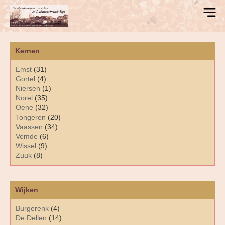
Kernen
Emst
(31)
Gortel
(4)
Niersen
(1)
Norel
(35)
Oene
(32)
Tongeren
(20)
Vaassen
(34)
Vemde
(6)
Wissel
(9)
Zuuk
(8)
Wijken
Burgerenk
(4)
De Dellen
(14)