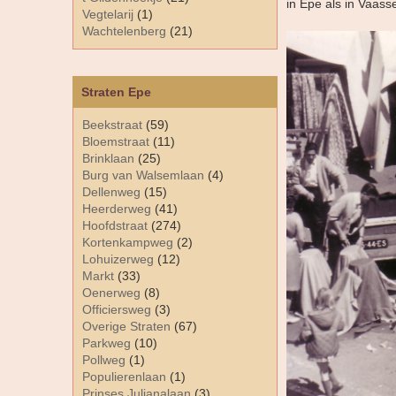
in Epe als in Vaass
Vegtelarij
(1)
Wachtelenberg
(21)
Straten Epe
Beekstraat
(59)
Bloemstraat
(11)
Brinklaan
(25)
Burg van Walsemlaan
(4)
Dellenweg
(15)
Heerderweg
(41)
Hoofdstraat
(274)
Kortenkampweg
(2)
Lohuizerweg
(12)
Markt
(33)
Oenerweg
(8)
Officiersweg
(3)
Overige Straten
(67)
Parkweg
(10)
Pollweg
(1)
Populierenlaan
(1)
Prinses Julianalaan
(3)