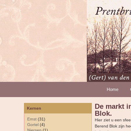
Home
De markt i
Kernen
Blok.
Emst
(31)
Hier ziet u een sf
Gortel
(4)
Berend Blok zijn he
Niersen
(1)