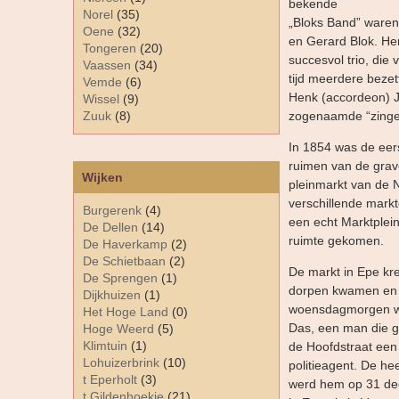
bekende
Norel
(35)
„Bloks Band” waren
Oene
(32)
en Gerard Blok. H
Tongeren
(20)
succesvol trio, die
Vaassen
(34)
tijd meerdere bezet
Vemde
(6)
Henk (accordeon) J
Wissel
(9)
Zuuk
(8)
zogenaamde “zingen
In 1854 was de eer
ruimen van de grave
Wijken
pleinmarkt van de N
verschillende mark
Burgerenk
(4)
een echt Marktplei
De Dellen
(14)
ruimte gekomen.
De Haverkamp
(2)
De Schietbaan
(2)
De markt in Epe kr
De Sprengen
(1)
dorpen kwamen en k
Dijkhuizen
(1)
woensdagmorgen wo
Het Hoge Land
(0)
Das, een man die g
Hoge Weerd
(5)
Klimtuin
(1)
de Hoofdstraat een
Lohuizerbrink
(10)
politieagent. De h
t Eperholt
(3)
werd hem op 31 dec
t Gildenhoekje
(21)