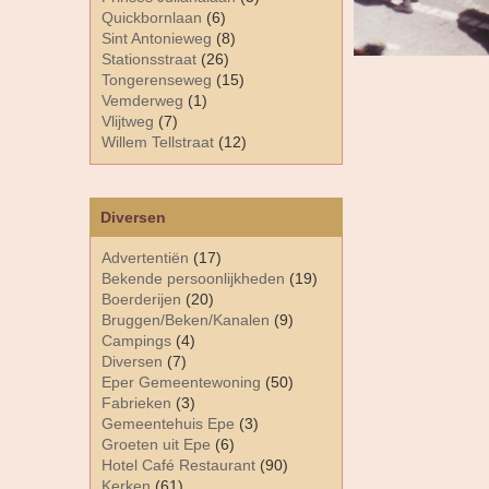
Quickbornlaan
(6)
Sint Antonieweg
(8)
Stationsstraat
(26)
Tongerenseweg
(15)
Vemderweg
(1)
Vlijtweg
(7)
Willem Tellstraat
(12)
Diversen
Advertentiën
(17)
Bekende persoonlijkheden
(19)
Boerderijen
(20)
Bruggen/Beken/Kanalen
(9)
Campings
(4)
Diversen
(7)
Eper Gemeentewoning
(50)
Fabrieken
(3)
Gemeentehuis Epe
(3)
Groeten uit Epe
(6)
Hotel Café Restaurant
(90)
Kerken
(61)