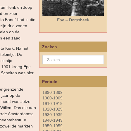
 van Henk en Joop
d en zeer
oks Band” had in die
Epe – Dorpsbeek
zijn drie zonen
elen op de
n een zaag.
Zoeken
te Kerk. Na het
pleintje. De
leintje
a 1901 kreeg Epe
 Scholten was hier
Periode
 aangrenzende
1890-1899
 jaar op de
1900-1909
heeft was Jetze
1910-1919
 Willem Das die aan
1920-1929
neerde Amsterdamse
1930-1939
emeentebestuur
1940-1949
1950-1959
 zowel de markten