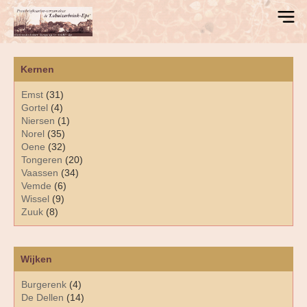
Kernen
Emst
(31)
Gortel
(4)
Niersen
(1)
Norel
(35)
Oene
(32)
Tongeren
(20)
Vaassen
(34)
Vemde
(6)
Wissel
(9)
Zuuk
(8)
Wijken
Burgerenk
(4)
De Dellen
(14)