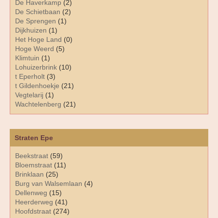
De Haverkamp
(2)
De Schietbaan
(2)
De Sprengen
(1)
Dijkhuizen
(1)
Het Hoge Land
(0)
Hoge Weerd
(5)
Klimtuin
(1)
Lohuizerbrink
(10)
t Eperholt
(3)
t Gildenhoekje
(21)
Vegtelarij
(1)
Wachtelenberg
(21)
Straten Epe
Beekstraat
(59)
Bloemstraat
(11)
Brinklaan
(25)
Burg van Walsemlaan
(4)
Dellenweg
(15)
Heerderweg
(41)
Hoofdstraat
(274)