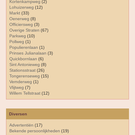
Kortenkampweg
(2)
Lohuizerweg
(12)
Markt
(33)
Oenerweg
(8)
Officiersweg
(3)
Overige Straten
(67)
Parkweg
(10)
Pollweg
(1)
Populierenlaan
(1)
Prinses Julianalaan
(3)
Quickbornlaan
(6)
Sint Antonieweg
(8)
Stationsstraat
(26)
Tongerenseweg
(15)
Vemderweg
(1)
Vlijtweg
(7)
Willem Tellstraat
(12)
Diversen
Advertentiën
(17)
Bekende persoonlijkheden
(19)