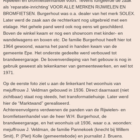
Rijwielen en bromfietsenhandel voort. Tevens fungeerde de zaak
als ‘reparatie-inrichting’ VOOR ALLE MERKEN RIJWIELEN EN
BROMFIETSEN. Burgerhout was o.a. dealer van het merk SOLEX.
Later werd de zaak aan de rechterkant nog uitgebreid met een
etalage. Het gehele pand werd ook nog eens wit geschilderd.
Boven de winkel kwam er nog een showroom met kinder- en
wandelwagens en boxen etc. De familie Burgerhout heeft hier tot
1964 gewoond, waarna het pand in handen kwam van de
gemeente Epe. Het onderste gedeelte werd verbouwd tot
brandweergarage. De bovenverdieping van het gebouw is nog in
gebruik geweest als tekenkamer van gemeentewerken, en wel tot
1971.
Op de eerste foto ziet u aan de linkerkant het woonhuis van
mejuffrouw J. Veldman gebouwd in 1936. Direct daarnaast (niet
zichtbaar) staat nog steeds, het transformatiehuisje. Later werd
hier de “Marktwand” gerealiseerd.
Achtereenvolgens verdwenen de panden van de Rijwielen- en
bromfietsenhandel van de heer W.H. Burgerhout, de
brandweergarage, en het woonhuis uit 1936, waar o.a. woonden:
mejuffrouw J. Veldman, de familie Pannekoek (knecht bij Willem
Smit), P. (Piet) Kolle (gemeentebode) en journalist J. Bruens.