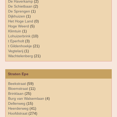
De Haverkamp
(2)
De Schietbaan
(2)
De Sprengen
(1)
Dijkhuizen
(1)
Het Hoge Land
(0)
Hoge Weerd
(5)
Klimtuin
(1)
Lohuizerbrink
(10)
t Eperholt
(3)
t Gildenhoekje
(21)
Vegtelarij
(1)
Wachtelenberg
(21)
Straten Epe
Beekstraat
(59)
Bloemstraat
(11)
Brinklaan
(25)
Burg van Walsemlaan
(4)
Dellenweg
(15)
Heerderweg
(41)
Hoofdstraat
(274)