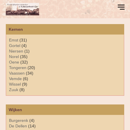
Kernen
Emst
(31)
Gortel
(4)
Niersen
(1)
Norel
(35)
Oene
(32)
Tongeren
(20)
Vaassen
(34)
Vemde
(6)
Wissel
(9)
Zuuk
(8)
Wijken
Burgerenk
(4)
De Dellen
(14)