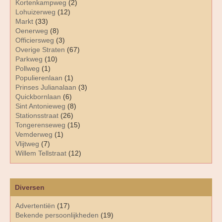
Kortenkampweg
(2)
Lohuizerweg
(12)
Markt
(33)
Oenerweg
(8)
Officiersweg
(3)
Overige Straten
(67)
Parkweg
(10)
Pollweg
(1)
Populierenlaan
(1)
Prinses Julianalaan
(3)
Quickbornlaan
(6)
Sint Antonieweg
(8)
Stationsstraat
(26)
Tongerenseweg
(15)
Vemderweg
(1)
Vlijtweg
(7)
Willem Tellstraat
(12)
Diversen
Advertentiën
(17)
Bekende persoonlijkheden
(19)