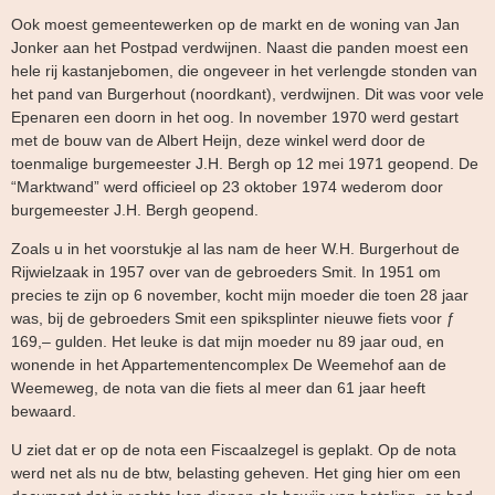
Ook moest gemeentewerken op de markt en de woning van Jan
Jonker aan het Postpad verdwijnen. Naast die panden moest een
hele rij kastanjebomen, die ongeveer in het verlengde stonden van
het pand van Burgerhout (noordkant), verdwijnen. Dit was voor vele
Epenaren een doorn in het oog. In november 1970 werd gestart
met de bouw van de Albert Heijn, deze winkel werd door de
toenmalige burgemeester J.H. Bergh op 12 mei 1971 geopend. De
“Marktwand” werd officieel op 23 oktober 1974 wederom door
burgemeester J.H. Bergh geopend.
Zoals u in het voorstukje al las nam de heer W.H. Burgerhout de
Rijwielzaak in 1957 over van de gebroeders Smit. In 1951 om
precies te zijn op 6 november, kocht mijn moeder die toen 28 jaar
was, bij de gebroeders Smit een spiksplinter nieuwe fiets voor ƒ
169,– gulden. Het leuke is dat mijn moeder nu 89 jaar oud, en
wonende in het Appartementencomplex De Weemehof aan de
Weemeweg, de nota van die fiets al meer dan 61 jaar heeft
bewaard.
U ziet dat er op de nota een Fiscaalzegel is geplakt. Op de nota
werd net als nu de btw, belasting geheven. Het ging hier om een